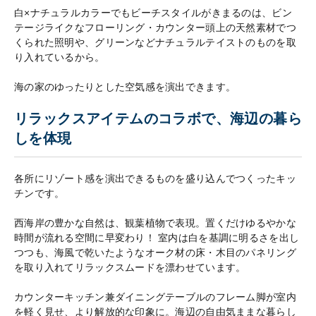
白×ナチュラルカラーでもビーチスタイルがきまるのは、ビン
テージライクなフローリング・カウンター頭上の天然素材でつ
くられた照明や、グリーンなどナチュラルテイストのものを取
り入れているから。
海の家のゆったりとした空気感を演出できます。
リラックスアイテムのコラボで、海辺の暮ら
しを体現
各所にリゾート感を演出できるものを盛り込んでつくったキッ
チンです。
西海岸の豊かな自然は、観葉植物で表現。置くだけゆるやかな
時間が流れる空間に早変わり！ 室内は白を基調に明るさを出し
つつも、海風で乾いたようなオーク材の床・木目のパネリング
を取り入れてリラックスムードを漂わせています。
カウンターキッチン兼ダイニングテーブルのフレーム脚が室内
を軽く見せ、より解放的な印象に。海辺の自由気ままな暮らし