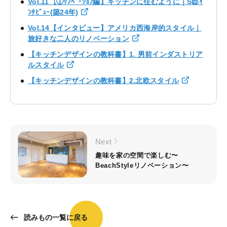
Vol.11【①ﾘﾉﾍﾞｰｼｮﾝ編】キッチンに住むように｜S邸ｲ
ﾝﾀﾋﾞｭｰ(築24年)
Vol.14【インタビュー】アメリカ西海岸的スタイル｜
旅好きな二人のリノベーション
【キッチンデザインの教科書】1. 男前インダストリア
ルスタイル
【キッチンデザインの教科書】2.北欧スタイル
Next
趣味を家の空間で楽しむ〜
BeachStyleリノベーション〜
読みもの一覧に戻る