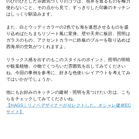
のびのびとした雰囲気づくりのコツは、視界を遮るものを極力
使わないこと。その点から見て、すっきりした印象のキッチン
はしっくり馴染みます。
また、白とウッディカラーの2色でも海を連想させるものを盛
り込めばたちまちリゾート風に変身。壁や天井に板目、照明は
ガラスのもの、アクセントカラーに鉄板のブルーを取り込めば
西海岸の空気がつくれますよ。
リラックス感を出すのもこのスタイルのポイント。照明の明暗
や観葉植物、小物でくつろいだ雰囲気を出してみてください
ね。今回の事例を参考に、好きな色使いレイアウトを考えてみ
てはいかがでしょうか。
他にもお好みのキッチンの建材・照明を見つけたい方は、こち
らをチェックしてみてくださいね。
【HAGS｜リノベデザイナーがセレクトした、オシャレ建材EC
サイト】