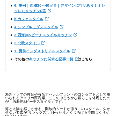
6. 事例｜面積30～40㎡台｜デザインにワザあり！オシ
ャレなキッチン6選
5.カフェスタイル
4.シンプルモダンスタイル
3.西海岸&ビーチスタイルキッチン
2.北欧スタイル
1. 男前インダストリアルスタイル
その他の
キッチンに関する記事一覧
はこちら
海外ドラマの舞台や有名アパレルブランドのコンセプトとして用
いられるアメリカ西海岸。ここのゆるやかな暮らしを体現したの
が「西海岸&ビーチスタイル」です。
海と太陽を感じさせる、開放的ムードが漂うこのスタイルに欠か
せない要素が“リラックス”。ゆったりとくつろげる空間づくりが