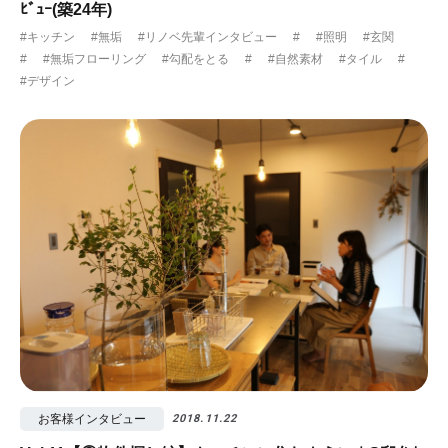
ﾋﾞｭｰ(築24年)
#キッチン
#無垢
#リノベ先輩インタビュー
#
#照明
#玄関
#
#無垢フローリング
#勾配をとる
#
#自然素材
#タイル
#
#デザイン
お客様インタビュー
2018.11.22