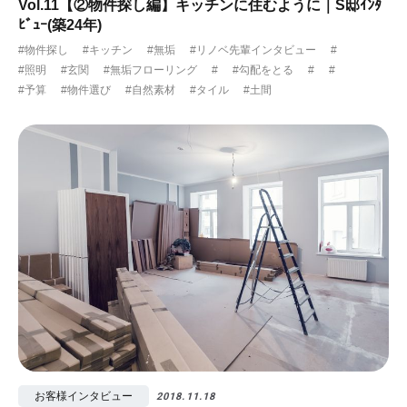
Vol.11【②物件探し編】キッチンに住むように｜S邸ｲﾝﾀ
ﾋﾞｭｰ(築24年)
#物件探し
#キッチン
#無垢
#リノベ先輩インタビュー
#
#照明
#玄関
#無垢フローリング
#
#勾配をとる
#
#
#予算
#物件選び
#自然素材
#タイル
#土間
お客様インタビュー
2018.11.18