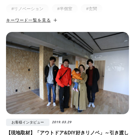
#リノベーション
#半個室
#玄関
キーワード一覧を見る
#小上がり
#ホテルライク
#マンション
#無垢
#猫と暮らす
#50㎡以下
#北欧
#土間
#ビフォア・アフター
#戸建
#中古物件
#ペット
#フルリノベーション
#無垢フローリング
#視覚効果
#予算
#照明
#タイル
#書斎
#洗面所
#リノベ先輩インタビュー
#広みせ！
お客様インタビュー
2019.03.29
【現地取材】「アウトドア&DIY好きリノベ」～引き渡し