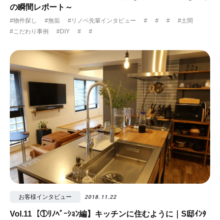
の瞬間レポート～
#物件探し
#無垢
#リノベ先輩インタビュー
#
#
#
#土間
#こだわり事例
#DIY
#
#
お客様インタビュー
2018.11.22
Vol.11【①ﾘﾉﾍﾞｰｼｮﾝ編】キッチンに住むように｜S邸ｲﾝﾀ