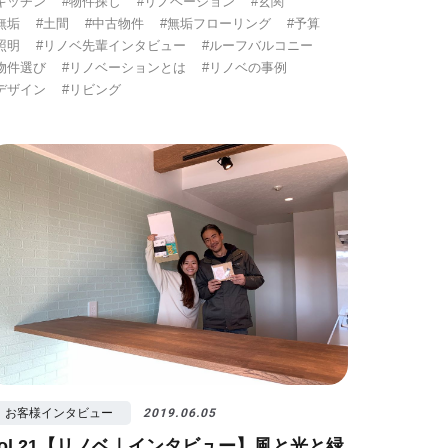
キッチン
#物件探し
#リノベーション
#玄関
無垢
#土間
#中古物件
#無垢フローリング
#予算
照明
#リノベ先輩インタビュー
#ルーフバルコニー
物件選び
#リノベーションとは
#リノベの事例
デザイン
#リビング
お客様インタビュー
2019.06.05
vol.21【リノベ｜インタビュー】風と光と緑