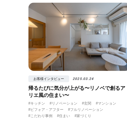
#視覚効果
#予
お客様インタビュー
2025.03.24
帰るたびに気分が上がる〜リノベで創るア
リエ風の住まい〜
#キッチン
#リノベーション
#玄関
#マンション
#ビフォア・アフター
#フルリノベーション
#こだわり事例
#住まい
#家づくり