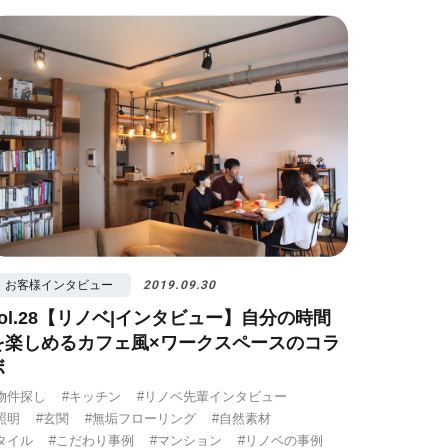
お客様インタビュー
2019.09.30
vol.28【リノベ|インタビュー】自分の時間
を楽しめるカフェ風×ワークスペースのコラ
ボ
物件探し
#キッチン
#リノベ先輩インタビュー
照明
#玄関
#無垢フローリング
#自然素材
タイル
#こだわり事例
#マンション
#リノベの事例