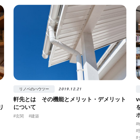
リノベのハウツー
2019.12.21
軒先とは その機能とメリット・デメリット
リ
について
#玄関
#建築
#
#
#