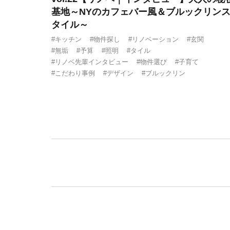
基地～NYのカフェバー風＆ブルックリン
タイル～
#キッチン
#物件探し
#リノベーション
#玄関
#無垢
#予算
#照明
#タイル
#リノベ先輩インタビュー
#物件選び
#子育て
#こだわり事例
#デザイン
#ブルックリン