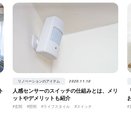
算
#照明
#タイル
#書斎
#洗面所
#リ
リノベーションのアイテム
2020.11.10
ト
人感センサーのスイッチの仕組みとは、メリ
ットやデメリットも紹介
#玄関
#照明
#ライフスタイル
#スイッチ
#