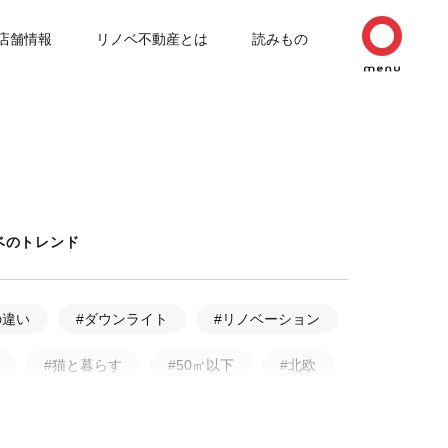
店舗情報
リノベ不動産とは
読みもの
ベのトレンド
の違い
#ダウンライト
#リノベーション
#猫と暮らす
#50㎡以下
#北欧
ルリノベーション
#無垢フローリング