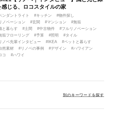
を感じる、ロコスタイルの家
ペンダントライト
#キッチン
#物件探し
リノベーション
#玄関
#マンション
#無垢
猫と暮らす
#土間
#中古物件
#フルリノベーション
無垢フローリング
#予算
#照明
#タイル
リノベ先輩インタビュー
#IKEA
#ペットと暮らす
自然素材
#リノベの事例
#デザイン
#ハワイアン
ロコ
#ハワイ
別のキーワードを探す