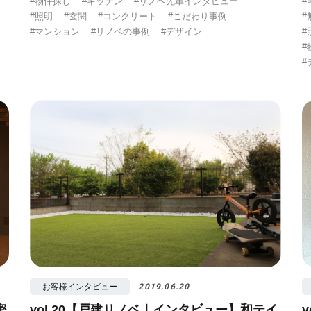
#物件探し
#キッチン
#リノベ先輩インタビュー
#
#照明
#玄関
#コンクリート
#こだわり事例
#
#マンション
#リノベの事例
#デザイン
#
#
#
お客様インタビュー
2019.06.20
密
vol.20【戸建リノベ｜インタビュー】和テイ