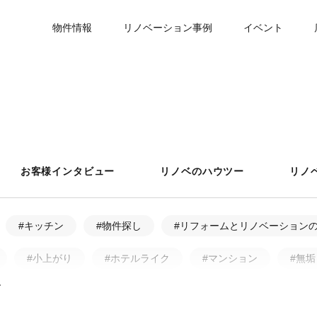
物件情報
リノベーション事例
イベント
お客様インタビュー
リノベのハウツー
リノ
#キッチン
#物件探し
#リフォームとリノベーション
#小上がり
#ホテルライク
#マンション
#無垢
ア・アフター
#戸建
#中古物件
#ペット
#フ