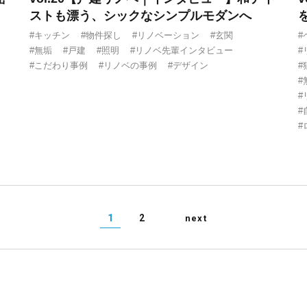
ス
ストも漂う、シックなシンプルモダンへ
#キッチン
#物件探し
#リノベーション
#玄関
#
#無垢
#戸建
#照明
#リノベ先輩インタビュー
#
#こだわり事例
#リノベの事例
#デザイン
#
#
#
#
#
1
2
next