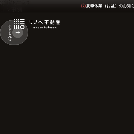
で無効化する *}
リノベーシ
夏季休業（お盆）のお知
ョン事例
事
例
を
見
る