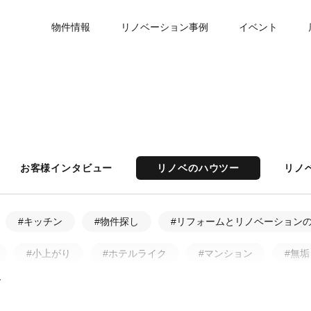
物件情報
リノベーション事例
イベント
お客様インタビュー
リノベのハウツー
リノ
#キッチン
#物件探し
#リフォームとリノベーション
#小上がり
#ホテルライク
#マンション
#無垢
ア・アフター
#戸建
#中古物件
#ペット
#フ