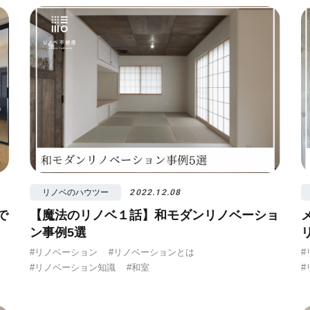
算
#照明
#タイル
#書斎
#洗面所
#リ
リノベのハウツー
2022.12.08
で
【魔法のリノベ１話】和モダンリノベーショ
ン事例5選
#リノベーション
#リノベーションとは
#
#リノベーション知識
#和室
#