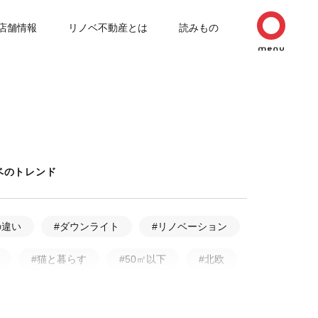
店舗情報
リノベ不動産とは
読みもの
ベのトレンド
の違い
#ダウンライト
#リノベーション
#猫と暮らす
#50㎡以下
#北欧
ルリノベーション
#無垢フローリング