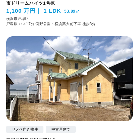
市ドリームハイツ1号棟
1,100 万円
1 LDK
53.99㎡
横浜市戸塚区
戸塚駅 バス17分 俣野公園・横浜薬大前下車 徒歩3分
リノベ向き物件
中古戸建て