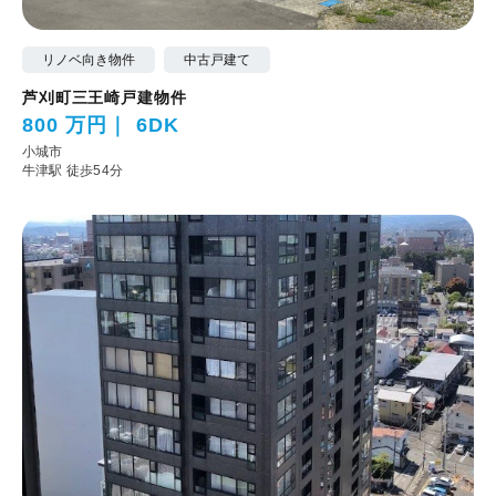
リノベ向き物件
中古戸建て
芦刈町三王崎戸建物件
800 万円
6DK
小城市
牛津駅 徒歩54分