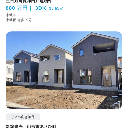
三日月町長神田戸建物件
880 万円
3DK
93.65㎡
小城市
小城駅 徒歩19分
リノベ向き物件
新築建売 山形市あさひ町