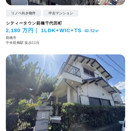
リノベ向き物件
中古マンション
シティータウン前橋千代田町
2,180 万円
1LDK+WIC+TS
60.52㎡
前橋市
中央前橋駅 徒歩11分