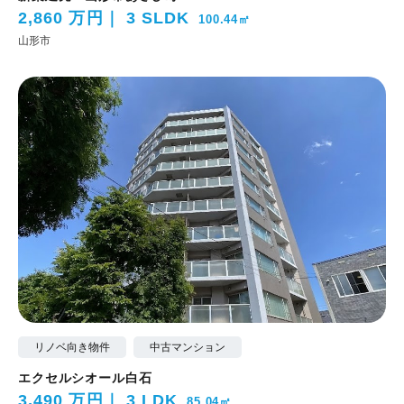
2,860 万円
3 SLDK
100.44㎡
山形市
リノベ向き物件
中古マンション
エクセルシオール白石
3,490 万円
3 LDK
85.04㎡