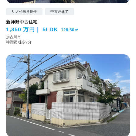
リノベ向き物件
中古戸建て
新神野中古住宅
1,350 万円
5LDK
128.56㎡
加古川市
神野駅 徒歩9分