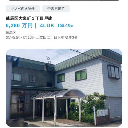
リノベ向き物件
中古戸建て
練馬区大泉町１丁目戸建
6,280 万円
4LDK
108.05㎡
練馬区
光が丘駅 バス10分 土支田に丁目下車 徒歩3分