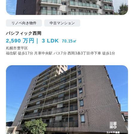
リノベ向き物件
中古マンション
パシフィック西岡
2,590 万円
3 LDK
70.15㎡
札幌市豊平区
福住駅 徒歩17分
月寒中央駅 バス7分 西岡3条3丁目停下車 徒歩1分