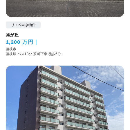
リノベ向き物件
旭が丘
1,200 万円
藤枝市
藤枝駅 バス13分 茶町下車 徒歩6分