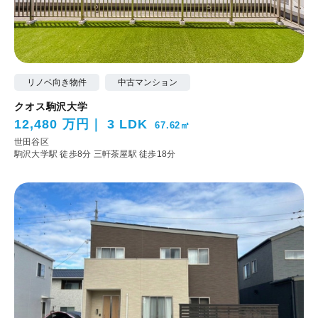
リノベ向き物件
中古マンション
クオス駒沢大学
12,480 万円
3 LDK
67.62㎡
世田谷区
駒沢大学駅 徒歩8分
三軒茶屋駅 徒歩18分