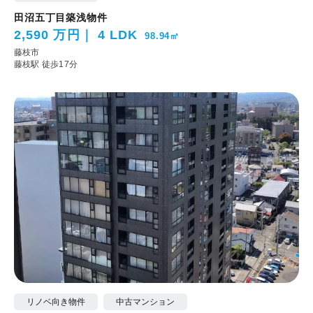
田沼五丁目築浅物件
2,590 万円
4 LDK
98.94㎡
藤枝市
藤枝駅 徒歩17分
リノベ向き物件
中古マンション