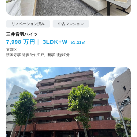
リノベーション済み
中古マンション
三井音羽ハイツ
7,998 万円
3LDK+W
65.21㎡
文京区
護国寺駅 徒歩5分
江戸川橋駅 徒歩7分