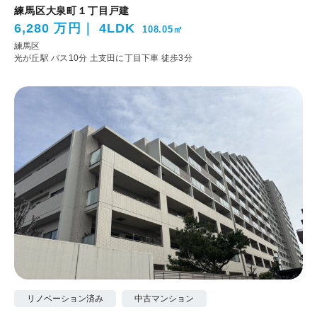
練馬区大泉町１丁目戸建
6,280 万円
4LDK
108.05㎡
練馬区
光が丘駅 バス10分 土支田に丁目下車 徒歩3分
リノベーション済み
中古マンション