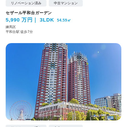
リノベーション済み
中古マンション
セザール平和台ガーデン
5,990 万円
3LDK
54.59㎡
練馬区
平和台駅 徒歩7分