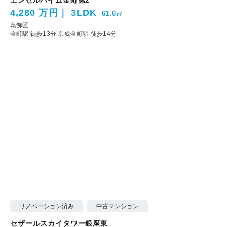
エンゼルハイム金町第2
4,280 万円
3LDK
61.6㎡
葛飾区
金町駅 徒歩13分
京成金町駅 徒歩14分
リノベーション済み
中古マンション
セザールスカイタワー銀座東