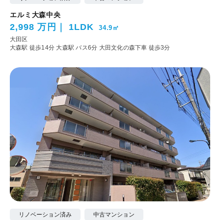
エルミ大森中央
2,998 万円
1LDK
34.9㎡
大田区
大森駅 徒歩14分
大森駅 バス6分 大田文化の森下車 徒歩3分
リノベーション済み
中古マンション