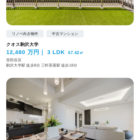
リノベ向き物件
中古マンション
クオス駒沢大学
12,480 万円
3 LDK
67.62㎡
世田谷区
駒沢大学駅 徒歩8分
三軒茶屋駅 徒歩18分