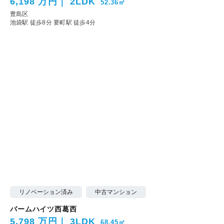
6,198 万円
2LDK
52.36㎡
豊島区
池袋駅 徒歩8分
要町駅 徒歩4分
リノベーション済み
中古マンション
バームハイツ西葛西
5,798 万円
3LDK
68.45㎡