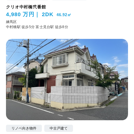
クリオ中村橋弐番館
4,980 万円
2DK
46.92㎡
練馬区
中村橋駅 徒歩5分
富士見台駅 徒歩8分
リノベ向き物件
中古戸建て