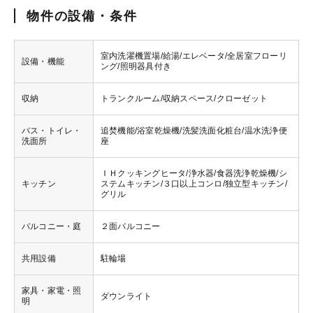
物件の設備・条件
室内洗濯機置場/給湯/エレベータ/全居室フローリ
設備・機能
ング/照明器具付き
収納
トランクルーム/収納スペース/クローゼット
バス・トイレ・
追焚機能/浴室乾燥機/洗髪洗面化粧台/温水洗浄便
洗面所
座
ＩＨクッキングヒータ/浄水器/食器洗浄乾燥機/シ
キッチン
ステムキッチン/３口以上コンロ/独立型キッチン/
グリル
バルコニー・庭
２面バルコニー
共用設備
駐輪場
家具・家電・照
ダウンライト
明