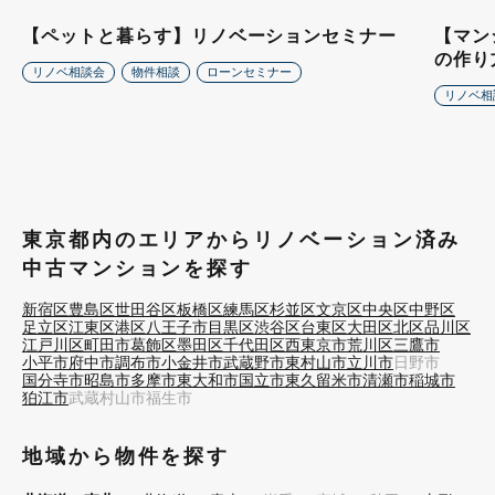
【ペットと暮らす】リノベーションセミナー
【マン
の作り
リノベ相談会
物件相談
ローンセミナー
リノベ相
東京都内のエリアからリノベーション済み
中古マンションを探す
新宿区
豊島区
世田谷区
板橋区
練馬区
杉並区
文京区
中央区
中野区
足立区
江東区
港区
八王子市
目黒区
渋谷区
台東区
大田区
北区
品川区
江戸川区
町田市
葛飾区
墨田区
千代田区
西東京市
荒川区
三鷹市
小平市
府中市
調布市
小金井市
武蔵野市
東村山市
立川市
日野市
国分寺市
昭島市
多摩市
東大和市
国立市
東久留米市
清瀬市
稲城市
狛江市
武蔵村山市
福生市
地域から物件を探す