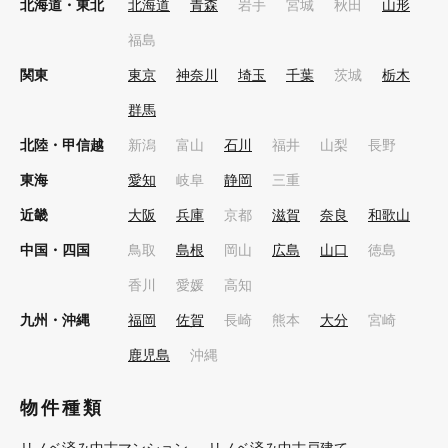
北海道・東北
北海道
青森
岩手
宮城
秋田
山形
福島
関東
東京
神奈川
埼玉
千葉
茨城
栃木
群馬
北陸・甲信越
新潟
富山
石川
福井
山梨
長野
東海
愛知
岐阜
静岡
三重
近畿
大阪
兵庫
京都
滋賀
奈良
和歌山
中国・四国
鳥取
島根
岡山
広島
山口
徳島
香川
愛媛
高知
九州・沖縄
福岡
佐賀
長崎
熊本
大分
宮崎
鹿児島
沖縄
物件種類