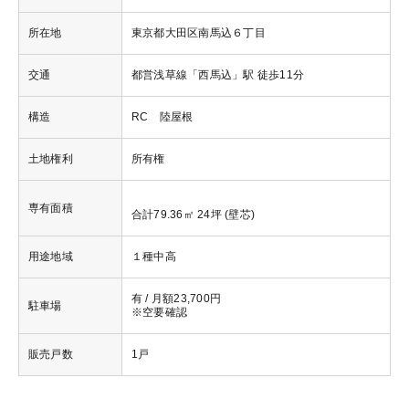
所在地
東京都大田区南馬込６丁目
交通
都営浅草線「西馬込」駅 徒歩11分
構造
RC 陸屋根
土地権利
所有権
専有面積
合計79.36㎡ 24坪 (壁芯)
用途地域
１種中高
有 / 月額23,700円
駐車場
※空要確認
販売戸数
1戸