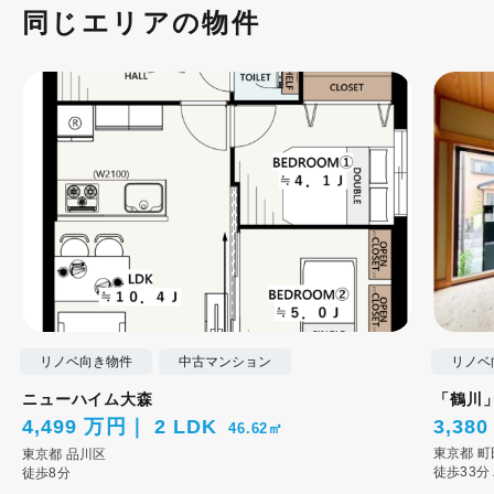
同じエリアの物件
リノベ向き物件
中古マンション
リノベ
ニューハイム大森
「鶴川
4,499 万円
2 LDK
3,38
46.62㎡
東京都
町
東京都
品川区
徒歩33分
徒歩8分