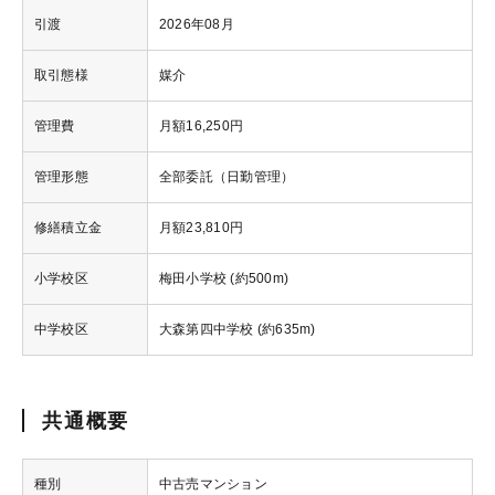
引渡
2026年08月
取引態様
媒介
管理費
月額16,250円
管理形態
全部委託（日勤管理）
修繕積立金
月額23,810円
小学校区
梅田小学校 (約500m)
中学校区
大森第四中学校 (約635m)
共通概要
種別
中古売マンション