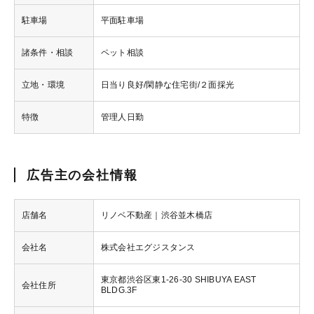
駐車場
平面駐車場
諸条件・相談
ペット相談
立地・環境
日当り良好/閑静な住宅街/２面採光
特徴
管理人日勤
広告主の会社情報
店舗名
リノベ不動産｜渋谷並木橋店
会社名
株式会社エグジスタンス
東京都渋谷区東1-26-30 SHIBUYA EAST
会社住所
BLDG.3F