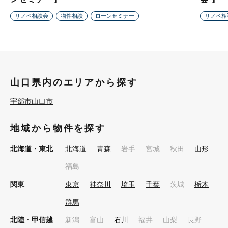
リノベ相談会
物件相談
ローンセミナー
リノベ相
山口県内のエリアから探す
宇部市
山口市
地域から物件を探す
北海道・東北
北海道
青森
岩手
宮城
秋田
山形
福島
関東
東京
神奈川
埼玉
千葉
茨城
栃木
群馬
北陸・甲信越
新潟
富山
石川
福井
山梨
長野