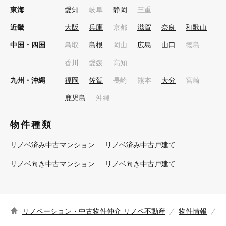
東海
愛知
岐阜
静岡
三重
近畿
大阪
兵庫
京都
滋賀
奈良
和歌山
中国・四国
鳥取
島根
岡山
広島
山口
徳島
香川
愛媛
高知
九州・沖縄
福岡
佐賀
長崎
熊本
大分
宮崎
鹿児島
沖縄
物件種類
リノベ済み中古マンション
リノベ済み中古戸建て
リノベ向き中古マンション
リノベ向き中古戸建て
リノベーション・中古物件仲介 リノベ不動産
物件情報