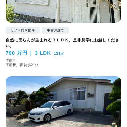
リノベ向き物件
中古戸建て
自然に団らんが生まれる３ＬＤＫ。是非見学にお越しくださ
い。
790 万円
3 LDK
121㎡
宇部市
宇部新川駅 徒歩21分