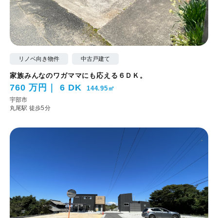
リノベ向き物件
中古戸建て
家族みんなのワガママにも応える６ＤＫ。
760 万円
6 DK
144.95㎡
宇部市
丸尾駅 徒歩5分