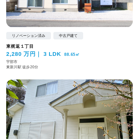
リノベーション済み
中古戸建て
東梶返１丁目
2,280 万円
3 LDK
88.65㎡
宇部市
東新川駅 徒歩20分