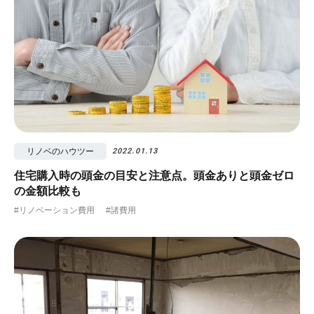
リノベのハウツー
2022.01.13
住宅購入時の頭金の目安と注意点。頭金ありと頭金ゼロ
の金額比較も
#リノベーション費用
#諸費用