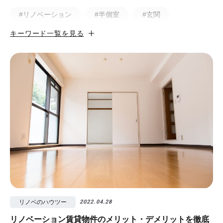
#リノベーション
#半個室
#玄関
キーワード一覧を見る
#小上がり
#ホテルライク
#マンション
#無垢
#猫と暮らす
#50㎡以下
#北欧
#土間
#ビフォア・アフター
#戸建
#中古物件
#ペット
#フルリノベーション
#無垢フローリング
#視覚効果
#予算
#照明
#タイル
#書斎
#洗面所
#リノベ先輩インタビュー
#広みせ！
リノベのハウツー
2022.04.28
リノベーション賃貸物件のメリット・デメリットを徹底