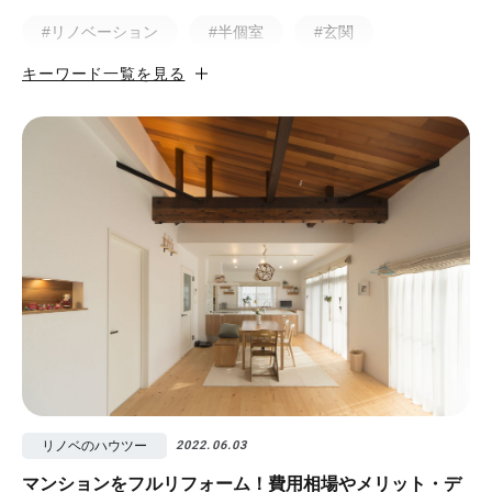
#リノベーション
#半個室
#玄関
キーワード一覧を見る
#小上がり
#ホテルライク
#マンション
#無垢
#猫と暮らす
#50㎡以下
#北欧
#土間
#ビフォア・アフター
#戸建
#中古物件
#ペット
#フルリノベーション
#無垢フローリング
#視覚効果
#予算
#照明
#タイル
#書斎
#洗面所
#リノベ先輩インタビュー
#広みせ！
リノベのハウツー
2022.06.03
マンションをフルリフォーム！費用相場やメリット・デ