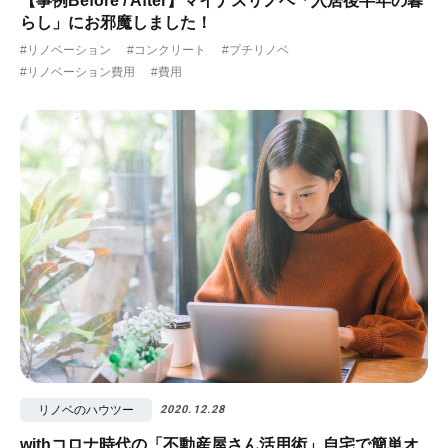
【事例Before / After】マイナスリノベ「入居後半年の暮
らし」にお邪魔しました！
#リノベーション
#コンクリート
#プチリノベ
#リノベーション費用
#費用
リノベのハウツー
2020.12.28
withコロナ時代の「不動産屋さん活用術」自宅で簡単オ