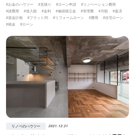
#お金のハウツー
#見積り
#ローン申請
#リノベーション費用
#諸費用
#借入額
#金利
#修繕積立金
#管理費
#月額
#返済
#資金計画
#フラット35
#リフォームローン
#費用
#住宅ローン
#税金
#ローン
リノベのハウツー
2021.12.21