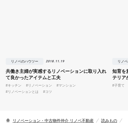
リノベのハウツー
リノベ
2018.11.19
共働き主婦が実感するリノベーションに取り入れ
知育を
て良かったアイテムと工夫
テリア
#キッチン
#リノベーション
#マンション
#子育て
#リノベーションとは
#コツ
リノベーション・中古物件仲介 リノベ不動産
読みもの