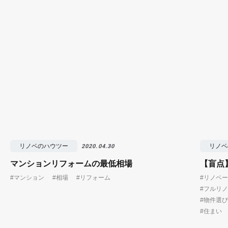
リノベのハウツー
リノベ
2020.04.30
マンションリフォームの最低相場
【盲点
#マンション
#相場
#リフォーム
#リノベ
#フルリ
#物件選び
#住まい