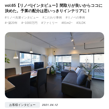
vol.65【リノベ|インタビュー】間取りが良いからココに
決めた。予算の配分は思いっきりインテリアに！
#リノベ先輩インタビュー
#こだわり事例
#リノベの事例
#~築20年
#~1000万円
#ファミリー
#81m2~
#3LDK
お客様インタビュー
2021.04.12