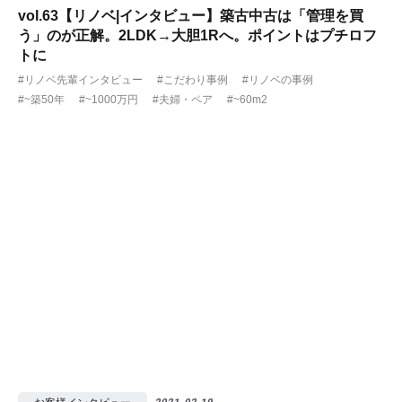
vol.63【リノベ|インタビュー】築古中古は「管理を買
う」のが正解。2LDK→大胆1Rへ。ポイントはプチロフ
トに
#リノベ先輩インタビュー
#こだわり事例
#リノベの事例
#~築50年
#~1000万円
#夫婦・ペア
#~60m2