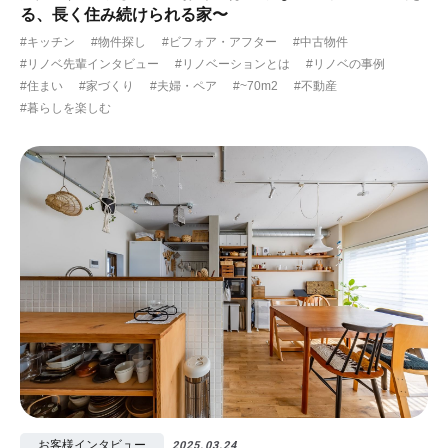
る、長く住み続けられる家〜
#キッチン
#物件探し
#ビフォア・アフター
#中古物件
#リノベ先輩インタビュー
#リノベーションとは
#リノベの事例
#住まい
#家づくり
#夫婦・ペア
#~70m2
#不動産
#暮らしを楽しむ
お客様インタビュー
2025.03.24