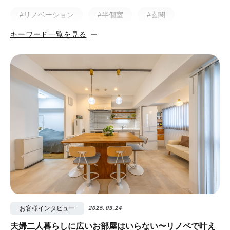
#リノベーション
#半個室
#玄関
キーワード一覧を見る
#小上がり
#ホテルライク
#マンション
#無垢
#猫と暮らす
#50㎡以下
#北欧
#土間
#ビフォア・アフター
#戸建
#中古物件
#ペット
#フルリノベーション
#無垢フローリング
#視覚効果
#予算
#照明
#タイル
#書斎
#洗面所
#リノベ先輩インタビュー
#広みせ！
お客様インタビュー
2025.03.24
夫婦二人暮らしに広いお部屋はいらない〜リノベで叶え