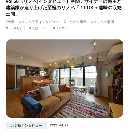
vol.68【リノベ|インタビュー】空間デザイナーの施主と
建築家が造り上げた至極のリノベ「１LDK＋趣味の収納
土間」
#土間
#リノベ先輩インタビュー
#こだわり事例
#リノベの事例
#~1500万円
#夫婦・ペア
#~80m2
お客様インタビュー
2021.04.29