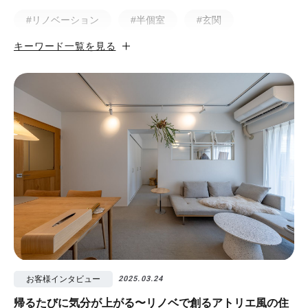
#リノベーション
#半個室
#玄関
キーワード一覧を見る
#小上がり
#ホテルライク
#マンション
#無垢
#猫と暮らす
#50㎡以下
#北欧
#土間
#ビフォア・アフター
#戸建
#中古物件
#ペット
#フルリノベーション
#無垢フローリング
#視覚効果
#予算
#照明
#タイル
#書斎
#洗面所
#リノベ先輩インタビュー
#広みせ！
お客様インタビュー
2025.03.24
帰るたびに気分が上がる〜リノベで創るアトリエ風の住