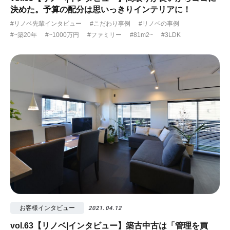
決めた。予算の配分は思いっきりインテリアに！
#リノベ先輩インタビュー
#こだわり事例
#リノベの事例
#~築20年
#~1000万円
#ファミリー
#81m2~
#3LDK
お客様インタビュー
2021.04.12
vol.63【リノベ|インタビュー】築古中古は「管理を買