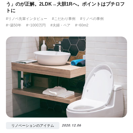
う」のが正解。2LDK→大胆1Rへ。ポイントはプチロフ
トに
#リノベ先輩インタビュー
#こだわり事例
#リノベの事例
#~築50年
#~1000万円
#夫婦・ペア
#~60m2
リノベーションのアイテム
2020.12.06