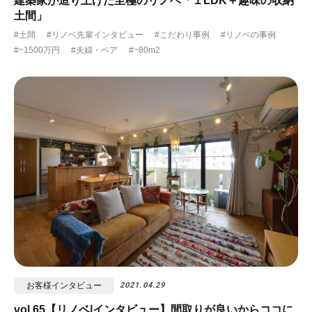
建築家が造り上げた至極のリノベ「１LDK＋趣味の収納
土間」
#土間
#リノベ先輩インタビュー
#こだわり事例
#リノベの事例
#~1500万円
#夫婦・ペア
#~80m2
お客様インタビュー
2021.04.29
vol.65【リノベ|インタビュー】間取りが良いからココに