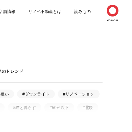
店舗情報
リノベ不動産とは
読みもの
ベのトレンド
の違い
#ダウンライト
#リノベーション
#猫と暮らす
#50㎡以下
#北欧
ルリノベーション
#無垢フローリング