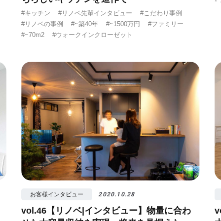
#キッチン
#リノベ先輩インタビュー
#こだわり事例
#リノベの事例
#~築40年
#~1500万円
#ファミリー
#~70m2
#ウォークインクローゼット
お客様インタビュー
2020.10.28
vol.46【リノベ|インタビュー】物量に合わ