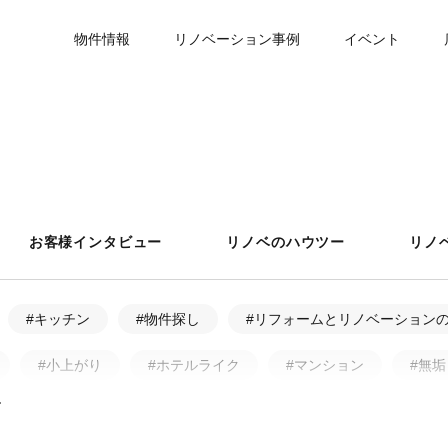
物件情報
リノベーション事例
イベント
お客様インタビュー
リノベのハウツー
リノ
#キッチン
#物件探し
#リフォームとリノベーション
#小上がり
#ホテルライク
#マンション
#無垢
ア・アフター
#戸建
#中古物件
#ペット
#フ