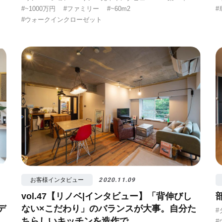
#~1000万円
#ファミリー
#~60m2
#
#ウォークインクローゼット
お客様インタビュー
2020.11.09
vol.47【リノベ|インタビュー】「背伸びし
デ
ない×こだわり」のバランスが大事。自分た
#
ちらしいキッチンを造作で
#