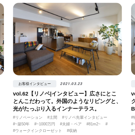
算
#照明
#タイル
#書斎
#洗面所
#リ
お客様インタビュー
2021.03.23
vol.62【リノベ|インタビュー】広さにとこ
。
とんこだわって。外国のようなリビングと、
光がたっぷり入るインナーテラス。
B
#リノベーション
#土間
#リノベ先輩インタビュー
#
#~築50年
#~1000万円
#夫婦・ペア
#81m2~
#
#
#ウォークインクローゼット
#収納
#