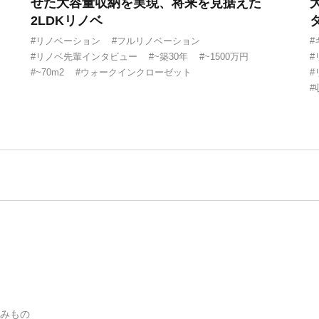
せた大容量収納を実現、将来を見据えた
2LDKリノベ
#リノベーション
#フルリノベーション
#
#リノベ先輩インタビュー
#~築30年
#~1500万円
#
#~70m2
#ウォークインクローゼット
#
#
みもの