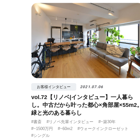
#視覚効果
#予
お客様インタビュー
2021.07.06
vol.72【リノベ|インタビュー】一人暮ら
し。中古だから叶った都心×角部屋×55m2
緑と光のある暮らし
#書斎
#リノベ先輩インタビュー
#~築30年
#~1500万円
#~60m2
#ウォークインクローゼット
#シングル