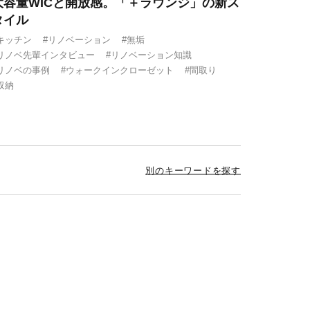
大容量WICと開放感。「＋ラウンジ」の新ス
タイル
キッチン
#リノベーション
#無垢
リノベ先輩インタビュー
#リノベーション知識
リノベの事例
#ウォークインクローゼット
#間取り
収納
別のキーワードを探す