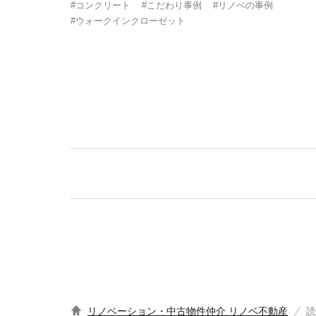
#コンクリート
#こだわり事例
#リノベの事例
#ウォークインクローゼット
リノベーション・中古物件仲介 リノベ不動産
読