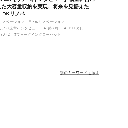
せた大容量収納を実現、将来を見据えた
2LDKリノベ
リノベーション
#フルリノベーション
リノベ先輩インタビュー
#~築30年
#~1500万円
~70m2
#ウォークインクローゼット
別のキーワードを探す