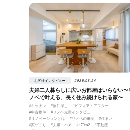
#視覚効果
#予
お客様インタビュー
2025.03.24
夫婦二人暮らしに広いお部屋はいらない〜
ノベで叶える、長く住み続けられる家〜
#キッチン
#物件探し
#ビフォア・アフター
#中古物件
#リノベ先輩インタビュー
#リノベーションとは
#リノベの事例
#住まい
#家づくり
#夫婦・ペア
#~70m2
#不動産