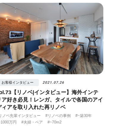
ノベ先輩インタビュー
#広みせ！
お客様インタビュー
2021.07.26
vol.73【リノベ|インタビュー】海外インテ
リア好き必見！レンガ、タイルで各国のアイ
ディアを取り入れた再リノベ
リノベ先輩インタビュー
#リノベの事例
#~築30年
~1000万円
#夫婦・ペア
#~70m2