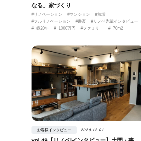
なる」家づくり
#リノベーション
#マンション
#無垢
#フルリノベーション
#書斎
#リノベ先輩インタビュー
#~築20年
#~1000万円
#ファミリー
#~70m2
お客様インタビュー
2020.12.01
vol.49【リノベ|インタビュー】土間・書