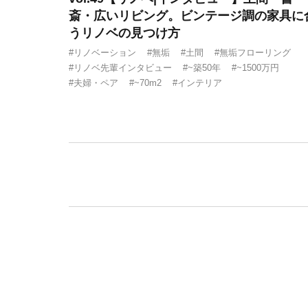
斎・広いリビング。ビンテージ調の家具に
うリノベの見つけ方
#リノベーション
#無垢
#土間
#無垢フローリング
#リノベ先輩インタビュー
#~築50年
#~1500万円
#夫婦・ペア
#~70m2
#インテリア