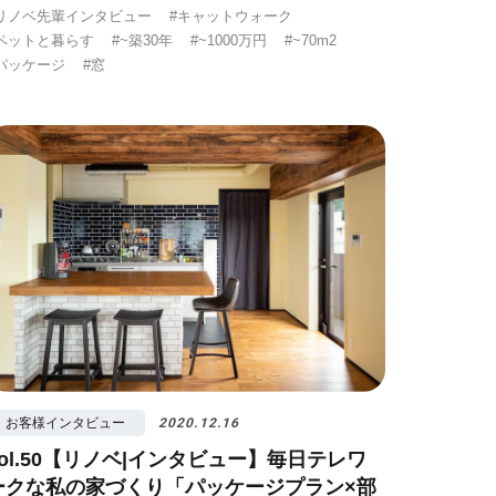
リノベ先輩インタビュー
#キャットウォーク
ペットと暮らす
#~築30年
#~1000万円
#~70m2
パッケージ
#窓
お客様インタビュー
2020.12.16
vol.50【リノベ|インタビュー】毎日テレワ
ークな私の家づくり「パッケージプラン×部