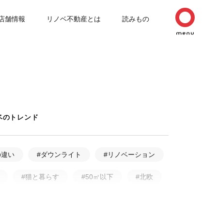
店舗情報
リノベ不動産とは
読みもの
ベのトレンド
の違い
#ダウンライト
#リノベーション
#猫と暮らす
#50㎡以下
#北欧
ルリノベーション
#無垢フローリング