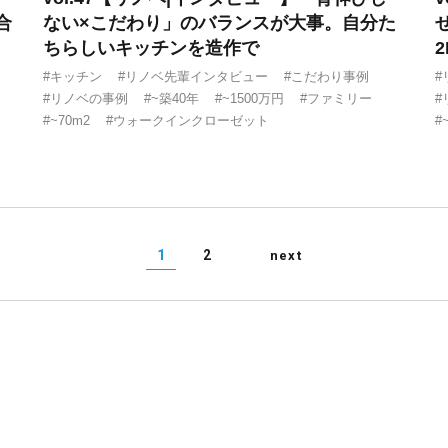
合
ない×こだわり」のバランスが大事。自分た
ちらしいキッチンを造作で
#キッチン
#リノベ先輩インタビュー
#こだわり事例
#
#リノベの事例
#~築40年
#~1500万円
#ファミリー
#
#~70m2
#ウォークインクローゼット
#
1
2
next