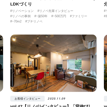
LDKづくり
#リノベーション
#リノベ先輩インタビュー
#
#リノベの事例
#~築50年
#~500万円
#ファミリー
#
#~70m2
#プチリノベ
お客様インタビュー
2020.11.09
vol.47【リノベ|インタビュー】「背伸びし