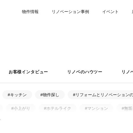
物件情報
リノベーション事例
イベント
お客様インタビュー
リノベのハウツー
リノ
#キッチン
#物件探し
#リフォームとリノベーション
#小上がり
#ホテルライク
#マンション
#無垢
ア・アフター
#戸建
#中古物件
#ペット
#フ