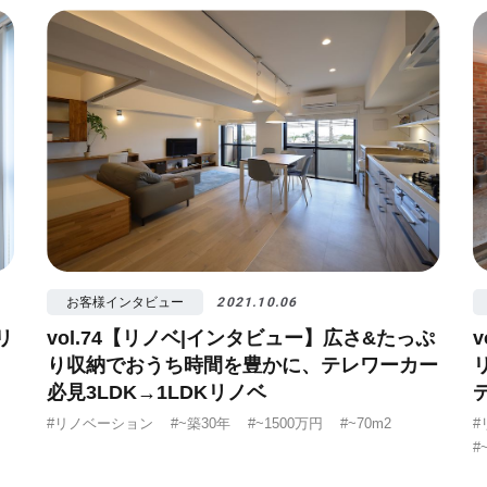
算
#照明
#タイル
#書斎
#洗面所
#リ
お客様インタビュー
2021.10.06
リ
vol.74【リノベ|インタビュー】広さ&たっぷ
り収納でおうち時間を豊かに、テレワーカー
必見3LDK→1LDKリノベ
#リノベーション
#~築30年
#~1500万円
#~70m2
#
#