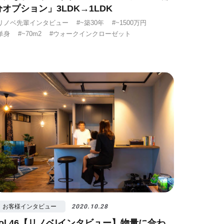
分オプション」3LDK→1LDK
リノベ先輩インタビュー
#~築30年
#~1500万円
単身
#~70m2
#ウォークインクローゼット
お客様インタビュー
2020.10.28
vol.46【リノベ|インタビュー】物量に合わ