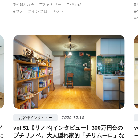
#~1500万円
#ファミリー
#~70m2
#
#ウォークインクローゼット
#
#
お客様インタビュー
2020.12.18
ノ
vol.51【リノベ|インタビュー】300万円台の
に
プチリノベ。大人隠れ家的「チリムーロ」な