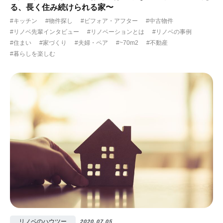
る、長く住み続けられる家〜
#キッチン
#物件探し
#ビフォア・アフター
#中古物件
#リノベ先輩インタビュー
#リノベーションとは
#リノベの事例
#住まい
#家づくり
#夫婦・ペア
#~70m2
#不動産
#暮らしを楽しむ
リノベのハウツー
2020.07.05