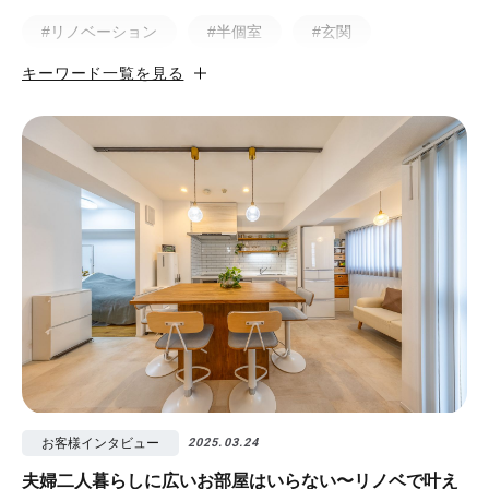
#リノベーション
#半個室
#玄関
キーワード一覧を見る
#小上がり
#ホテルライク
#マンション
#無垢
#猫と暮らす
#50㎡以下
#北欧
#土間
#ビフォア・アフター
#戸建
#中古物件
#ペット
#フルリノベーション
#無垢フローリング
#視覚効果
#予算
#照明
#タイル
#書斎
#洗面所
#リノベ先輩インタビュー
#広みせ！
お客様インタビュー
2025.03.24
夫婦二人暮らしに広いお部屋はいらない〜リノベで叶え