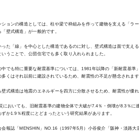
ンションの構造としては、柱や梁で枠組みを作って建物を支える「ラ
る「壁式構造」が一般的です。
いった「線」を中心とした構造であるのに対し、壁式構造は面で支え
ということで、公団住宅でも多く取り入れられました。
の中でも特に重要な耐震基準については、1981年以降の「新耐震基準
の多くはそれ以前に建設されているため、耐震性の不足が懸念されま
る壁式構造は地震のエネルギーを四方に分散させるため、耐震性が優
震災においても、旧耐震基準の建物全体で大破が7.4％・倒壊が8.3％
ずか1.9％程度にとどまったという研究結果があります。
報誌「MENSHIN」NO.16（1997年5月）小谷俊介「阪神・淡路