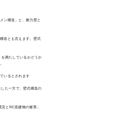
ーメン構造」と、耐力壁と
る構造とも言えます。壁式
」を満たしているかどうか
す。
れているとされます
に達した一方で、壁式構造の
大震災とRC造建物の被害」