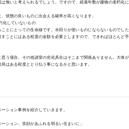
異は無いと考えられるでしょう。ですので、経過年数が建物の老朽化
。
に、状態の良いものに出会える確率が高くなります。
朽化していないもの
ることにとっての生命線です。水回りが使いものにならないものでし
直すことにはある程度の金額を必要としますので、できればほとんど
と思う場合、その他諸室の劣化具合はそこまで関係ありません。大体
結局はある程度ととり払う事になるかと思います。
ベーション事例を紹介していきます。
ベーション。笑顔があふれる明るい住まいに」