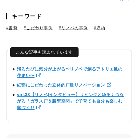
キーワード
#書斎
#こだわり事例
#リノベの事例
#収納
こんな記事も読まれています
帰るたびに気分が上がる〜リノベで創るアトリエ風の
住まい〜
細部にこだわった立体的戸建リノベーション
vol.33【リノベ|インタビュー】リビングとゆるくつな
がる「ガラス戸＆腰壁空間」で子育ても自分も楽しむ
家づくり