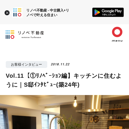
リノベ不動産 - 中古購入+リ
ノベで叶える住まい
お客様インタビュー
2018.11.22
Vol.11【①ﾘﾉﾍﾞｰｼｮﾝ編】キッチンに住むよ
うに｜S邸ｲﾝﾀﾋﾞｭｰ(築24年)