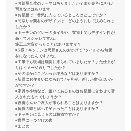
■お部屋全体のテーマはありましたか？また参考にされた
写真などはあります
■お部屋で一番気に入っているところはどこですか？
■間取りや素材のデザインは、どのようにして決められま
したか？
■キッチンのグレーのタイルや、玄関土間もデザイン性が
高くてオシャレですね。
施工上大変だったことはありますか？
■S様：キッチンは岡野さんのおかげでPタイルから無垢
材になったんですよね。
■工事中も現場は確認に来られていましたか？また仕上が
りはイメージ通りでしたか？
■そのほかにこだわった場所などはありますか？
■新居にお住まいになられて7ヶ月程。新しい生活はいか
がですか？
■家具や小物など、置いてあるものはお部屋に合わせて購
入されたものでしょうか？
■親御さんやご友人が来られることはありますか？
■賃貸の時と比べて変わったことはありますか？
■キッチンに見えるのは梅酒ですか？
■世界に一つだけの家
■まとめ