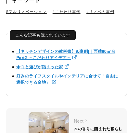
キーワード
#フルリノベーション
#こだわり事例
#リノベの事例
こんな記事も読まれています
【キッチンデザインの教科書】9.事例|｜面積60㎡台
Part2 ～こだわりアイデア～
余白と遊びが詰まった家
好みのライフスタイルやインテリアに合せて「自由に
選択できる余地」
Next
木の香りに囲まれた暮らし