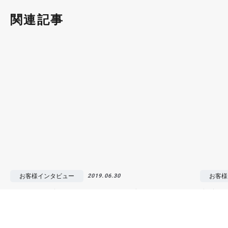
関連記事
お客様インタビュー
お客様
2019.06.30
大人の隠れ家をリノベーションで実現した
完璧な
「Urban Outdoor」
起きた
#リノベ