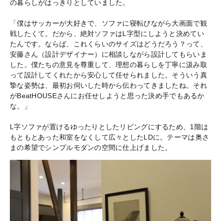
の暮らしがはっきりとしていました。
「僕はサッカーが大好きで、ソファに寝転びながら大画面で観
戦したくて。だから、絶対ソファはL字型にしようと決めてい
たんです。ならば、これくらいのサイズはどうだろう？って、
安藤さん（設計デザイナー）に相談しながら設計してもらいま
した。僕たちの意見を尊重して、理想の暮らしを丁寧に汲み取
って設計してくれたから安心して任せられました。そういう真
摯な姿勢は、最初お伺いした時から伝わってきましたね。それ
がBeatHOUSEさんにお任せしようと思った決め手でもあるか
な。」
L字ソファが置けるゆったりとしたリビングにするため、1階は
もともとあった和室をなくして広々としたLDに。テーマは奥さ
まの希望でシンプルモダンの空間に仕上げました。