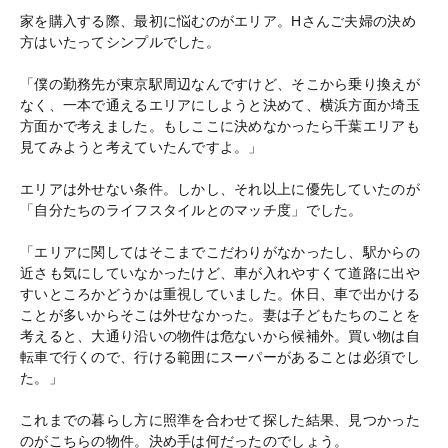
家を購入する際、最初に悩むのがエリア。Hさんご夫婦の決め
方はいたってシンプルでした。
「僕の勤務先が東京駅周辺なんですけど、そこから乗り換えが
なく、一本で通えるエリアにしようと決めて、横浜方面か埼玉
方面かで考えました。もしここに決めなかったら千葉エリアも
見てみようと考えていたんですよ。」
エリアは外せない条件。しかし、それ以上に優先していたのが
「自分たちのライフスタイルとのマッチ度」でした。
「エリアに関してはそこまでこだわりがなかったし、駅からの
近さも気にしていなかったけど、車が入れやすくて道路に出や
すいところかどうかは重視していました。休日、車で出かける
ことが多いからそこは外せなかった。妻は子どもたちのことを
考えると、大通り沿いの物件は危ないから候補外。買い物は自
転車で行くので、行ける範囲にスーパーがあることは必須でし
た。」
これまでの暮らし方に照準を合わせて探した結果、見つかった
のがこちらの物件。決め手は何だったのでしょう。