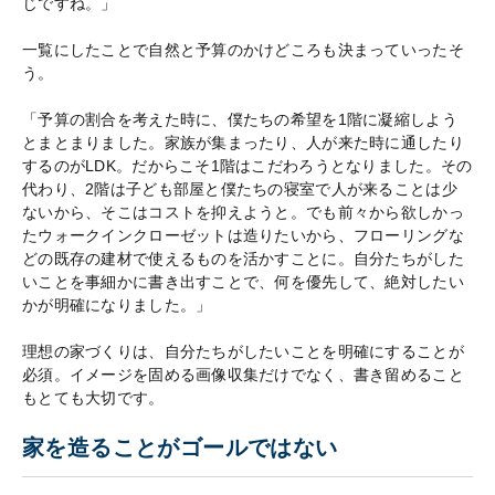
じですね。」
一覧にしたことで自然と予算のかけどころも決まっていったそ
う。
「予算の割合を考えた時に、僕たちの希望を1階に凝縮しよう
とまとまりました。家族が集まったり、人が来た時に通したり
するのがLDK。だからこそ1階はこだわろうとなりました。その
代わり、2階は子ども部屋と僕たちの寝室で人が来ることは少
ないから、そこはコストを抑えようと。でも前々から欲しかっ
たウォークインクローゼットは造りたいから、フローリングな
どの既存の建材で使えるものを活かすことに。自分たちがした
いことを事細かに書き出すことで、何を優先して、絶対したい
かが明確になりました。」
理想の家づくりは、自分たちがしたいことを明確にすることが
必須。イメージを固める画像収集だけでなく、書き留めること
もとても大切です。
家を造ることがゴールではない