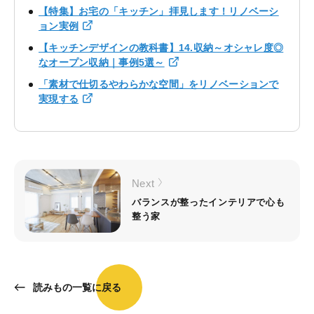
【特集】お宅の「キッチン」拝見します！リノベーシ
ョン実例
【キッチンデザインの教科書】14.収納～オシャレ度◎
なオープン収納｜事例5選～
「素材で仕切るやわらかな空間」をリノベーションで
実現する
Next
バランスが整ったインテリアで心も
整う家
読みもの一覧に戻る