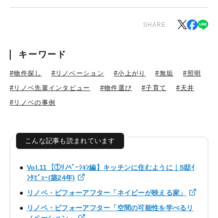
SHARE
キーワード
#物件探し
#リノベーション
#小上がり
#無垢
#照明
#リノベ先輩インタビュー
#物件選び
#子育て
#天井
#リノベの事例
こんな記事も読まれています
Vol.11【①ﾘﾉﾍﾞｰｼｮﾝ編】キッチンに住むように｜S邸ｲ
ﾝﾀﾋﾞｭｰ(築24年)
リノベ・ビフォーアフター「ネイビーが映える家」
リノベ・ビフォーアフター「空間の可能性を学べるリ
ノベーション」