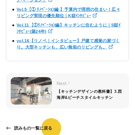
Vol.5【① ﾘﾉﾍﾞｰｼｮﾝ編 】予算内で理想の住まい！広々
リビング実現の優先順位｜K邸ｲﾝﾀﾋﾞｭｰ
Vol.11【①ﾘﾉﾍﾞｰｼｮﾝ編】キッチンに住むように｜S邸ｲ
ﾝﾀﾋﾞｭｰ(築24年)
vol.16【リノベ｜インタビュー】戸建て感覚の家づく
り。大型キッチンも、広い無垢のリビングも。
Next
【キッチンデザインの教科書】3.西
海岸&ビーチスタイルキッチン
読みもの一覧に戻る