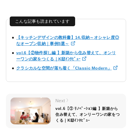
こんな記事も読まれています
【キッチンデザインの教科書】14.収納～オシャレ度◎
なオープン収納｜事例5選～
vol.6【②物件探し編 】新築から住み替えて、オンリ
ーワンの家をつくる｜K邸ｲﾝﾀﾋﾞｭｰ
クラシカルな空間が落ち着く「Classic Modern」
Next
vol.6【① ﾘﾉﾍﾞｰｼｮﾝ編 】新築から
住み替えて、オンリーワンの家をつ
くる｜K邸ｲﾝﾀﾋﾞｭｰ