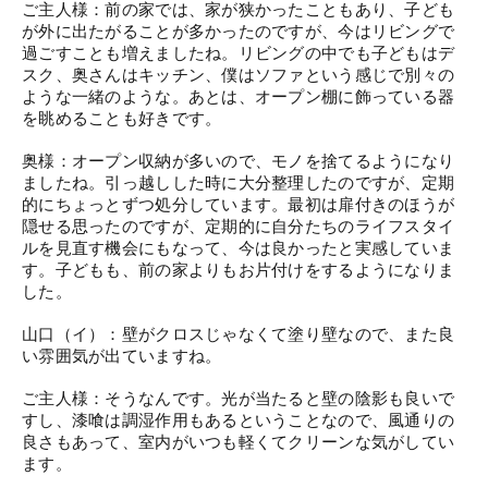
ご主人様：前の家では、家が狭かったこともあり、子ども
が外に出たがることが多かったのですが、今はリビングで
過ごすことも増えましたね。リビングの中でも子どもはデ
スク、奥さんはキッチン、僕はソファという感じで別々の
ような一緒のような。
あとは、オープン棚に飾っている器
を眺めることも好きです。
奥様：オープン収納が多いので、モノを捨てるようになり
ましたね。引っ越しした時に大分整理したのですが、定期
的にちょっとずつ処分しています。最初は扉付きのほうが
隠せる思ったのですが、定期的に自分たちのライフスタイ
ルを見直す機会にもなって、今は良かったと実感していま
す。子どもも、前の家よりもお片付けをするようになりま
した。
山口（イ）：壁がクロスじゃなくて塗り壁なので、また良
い雰囲気が出ていますね。
ご主人様：そうなんです。光が当たると壁の陰影も良いで
すし、漆喰は調湿作用もあるということなので、風通りの
良さもあって、室内がいつも軽くてクリーンな気がしてい
ます。