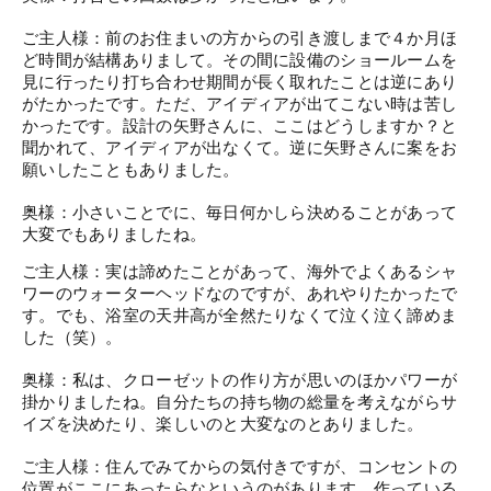
ご主人様：前のお住まいの方からの引き渡しまで４か月ほ
ど時間が結構ありまして。その間に設備のショールームを
見に行ったり打ち合わせ期間が長く取れたことは逆にあり
がたかったです。ただ、
アイディアが出てこない時は苦し
かったです。設計の矢野さんに、ここはどうしますか？と
聞かれて、アイディアが出なくて。逆に矢野さんに案をお
願いしたこともありました。
奥様：小さいことでに、毎日何かしら決めることがあって
大変でもありましたね。
ご主人様：実は諦めたことがあって、海外でよくあるシャ
ワーのウォーターヘッドなのですが、あれやりたかったで
す。でも、浴室の天井高が全然たりなくて泣く泣く諦めま
した（笑）。
奥様：私は、クローゼットの作り方が思いのほかパワーが
掛かりましたね。自分たちの持ち物の総量を考えながらサ
イズを決めたり、楽しいのと大変なのとありました。
ご主人様：住んでみてからの気付きですが、コンセントの
位置がここにあったらなというのがあります。作っている