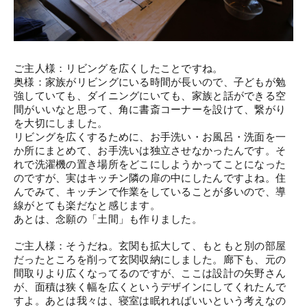
ご主人様：リビングを広くしたことですね。
奥様：家族がリビングにいる時間が長いので、子どもが勉
強していても、ダイニングにいても、家族と話ができる空
間がいいなと思って、角に書斎コーナーを設けて、繋がり
を大切にしました。
リビングを広くするために、お手洗い・お風呂・洗面を一
か所にまとめて、お手洗いは独立させなかったんです。そ
れで洗濯機の置き場所をどこにしようかってことになった
のですが、実はキッチン隣の扉の中にしたんですよね。住
んでみて、キッチンで作業をしていることが多いので、導
線がとても楽だなと感じます。
あとは、念願の「土間」も作りました。
ご主人様：そうだね。玄関も拡大して、もともと別の部屋
だったところを削って玄関収納にしました。廊下も、元の
間取りより広くなってるのですが、ここ
は設計の矢野さん
が、面積は狭く幅を広くというデザインにしてくれたんで
すよ。あとは我々は、寝室は眠れればいいという考えなの