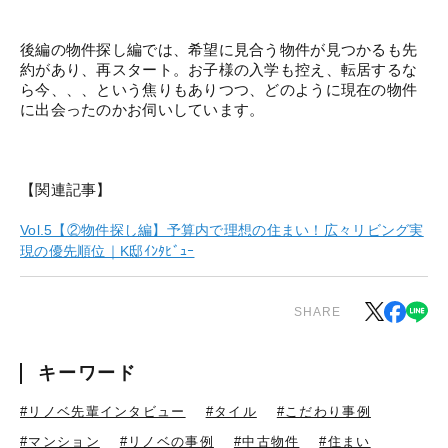
後編の物件探し編では、希望に見合う物件が見つかるも先
約があり、再スタート。お子様の入学も控え、転居するな
ら今、、、という焦りもありつつ、どのように現在の物件
に出会ったのかお伺いしています。
【関連記事】
Vol.5【②物件探し編】予算内で理想の住まい！広々リビング実
現の優先順位｜K邸ｲﾝﾀﾋﾞｭｰ
SHARE
キーワード
#リノベ先輩インタビュー
#タイル
#こだわり事例
#マンション
#リノベの事例
#中古物件
#住まい