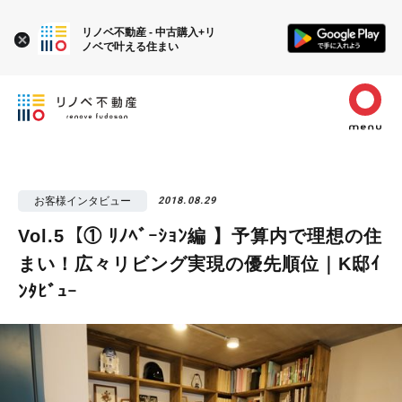
リノベ不動産 - 中古購入+リ
ノベで叶える住まい
お客様インタビュー
2018.08.29
Vol.5【① ﾘﾉﾍﾞｰｼｮﾝ編 】予算内で理想の住
まい！広々リビング実現の優先順位｜K邸ｲ
ﾝﾀﾋﾞｭｰ