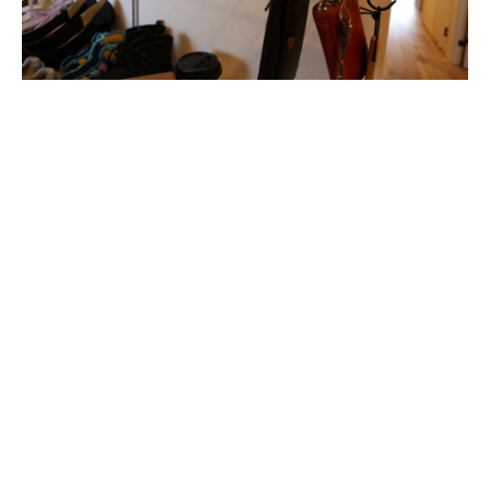
玄関を開けると、両サイドすぐに壁なのではなく、横に広がる
玄関土間と雰囲気のある小物たちが出迎えてくれます。
物件探しのエピソード
知り合いだったコーディネータと、たまたま家探しの話しにな
ったことがきっかけだったそう。
最初は新築を見ていたこともあり、リノベーションについては
「何かいいのがあれば」という軽いトーンでの物件探しだった
のだが 「リノベーションは、デザインの自由度が高そうだ」と
いうことを知り、本腰を入れることに。
希望とする実家の近くでは、マンションがあまりないエリア。
戸建街に建つこの物件は、広さも十分で眺望も良く、特に静か