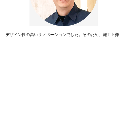
デザイン性の高いリノベーションでした。そのため、施工上難
しい部分もあったのですが、「できません」というのは簡単だ
けど、言いたくなかったんです。やっぱり、どうしたらできる
のか？に尽きるように思うんです。
自分自身も、やり遂げたいという想いがあり、オーナーさん
や、デザイナー、みなさんの想いを最終的にきちんと形に出来
たこと、ご満足いただけたことを嬉しく思います。
■物件データ
規模／構造：RC造 3階建
築年： 1992年5月築（築26年）
対象床面積：83.893㎡
設計：studio KOOK
施工：㈱TAKUMI／Takumi Seta