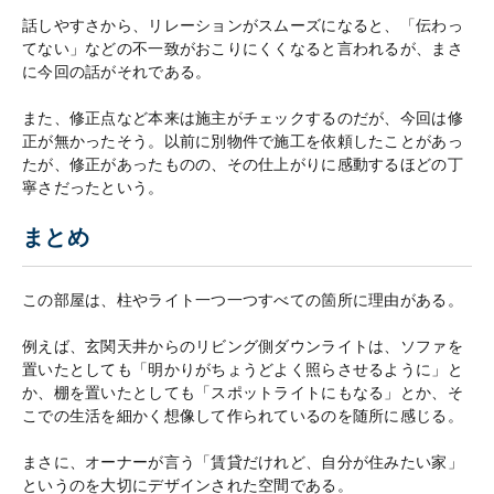
話しやすさから、リレーションがスムーズになると、「伝わっ
てない」などの不一致がおこりにくくなると言われるが、まさ
に今回の話がそれである。
また、修正点など本来は施主がチェックするのだが、今回は修
正が無かったそう。以前に別物件で施工を依頼したことがあっ
たが、修正があったものの、その仕上がりに感動するほどの丁
寧さだったという。
まとめ
この部屋は、柱やライト一つ一つすべての箇所に理由がある。
例えば、玄関天井からのリビング側ダウンライトは、ソファを
置いたとしても「明かりがちょうどよく照らさせるように」と
か、棚を置いたとしても「スポットライトにもなる」とか、そ
こでの生活を細かく想像して作られているのを随所に感じる。
まさに、オーナーが言う「賃貸だけれど、自分が住みたい家」
というのを大切にデザインされた空間である。