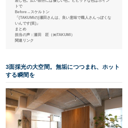
差し色。広い部分には優しい色。ビビットな色はポイン
トで
Before→スケルトン
「(TAKUMIの)瀬田さんは、良い意味で職人さんっぽくな
いんです(笑)」
まとめ
担当の声：瀬田 匠（㈱TAKUMI）
関連リンク
3面採光の大空間。無垢につつまれ、ホット
する瞬間を