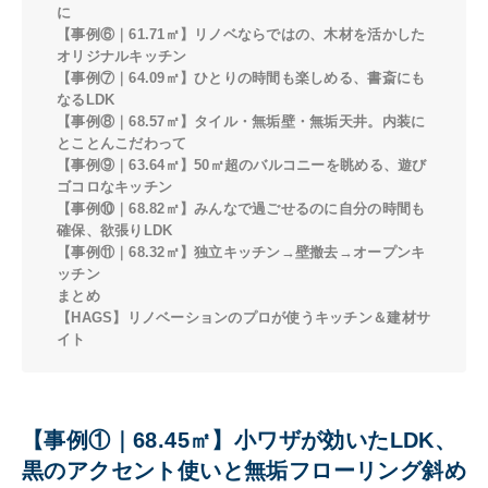
に
【事例⑥｜61.71㎡】リノベならではの、木材を活かした
オリジナルキッチン
【事例⑦｜64.09㎡】ひとりの時間も楽しめる、書斎にも
なるLDK
【事例⑧｜68.57㎡】タイル・無垢壁・無垢天井。内装に
とことんこだわって
【事例⑨｜63.64㎡】50㎡超のバルコニーを眺める、遊び
ゴコロなキッチン
【事例⑩｜68.82㎡】みんなで過ごせるのに自分の時間も
確保、欲張りLDK
【事例⑪｜68.32㎡】独立キッチン→壁撤去→オープンキ
ッチン
まとめ
【HAGS】リノベーションのプロが使うキッチン＆建材サ
イト
【事例①｜68.45㎡】小ワザが効いたLDK、
黒のアクセント使いと無垢フローリング斜め