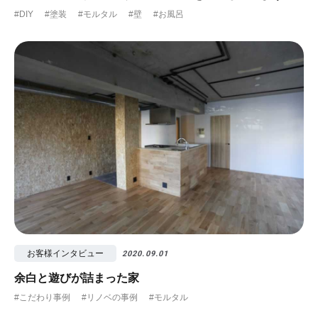
#DIY
#塗装
#モルタル
#壁
#お風呂
お客様インタビュー
2020.09.01
余白と遊びが詰まった家
#こだわり事例
#リノベの事例
#モルタル