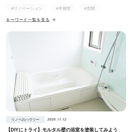
#リノベーション
#半個室
#玄関
キーワード一覧を見る
#小上がり
#ホテルライク
#マンション
#無垢
#猫と暮らす
#50㎡以下
#北欧
#土間
#ビフォア・アフター
#戸建
#中古物件
#ペット
#フルリノベーション
#無垢フローリング
#視覚効果
#予算
#照明
#タイル
#書斎
#洗面所
#リノベ先輩インタビュー
#広みせ！
リノベのハウツー
2020.11.12
【DIYにトライ】モルタル壁の浴室を塗装してみよう