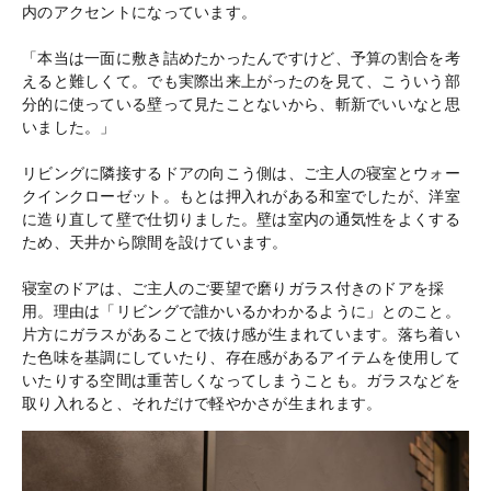
内のアクセントになっています。
「本当は一面に敷き詰めたかったんですけど、予算の割合を考
えると難しくて。でも実際出来上がったのを見て、こういう部
分的に使っている壁って見たことないから、斬新でいいなと思
いました。」
リビングに隣接するドアの向こう側は、ご主人の寝室とウォー
クインクローゼット。もとは押入れがある和室でしたが、洋室
に造り直して壁で仕切りました。壁は室内の通気性をよくする
ため、天井から隙間を設けています。
寝室のドアは、ご主人のご要望で磨りガラス付きのドアを採
用。理由は「リビングで誰かいるかわかるように」とのこと。
片方にガラスがあることで抜け感が生まれています。落ち着い
た色味を基調にしていたり、存在感があるアイテムを使用して
いたりする空間は重苦しくなってしまうことも。ガラスなどを
取り入れると、それだけで軽やかさが生まれます。