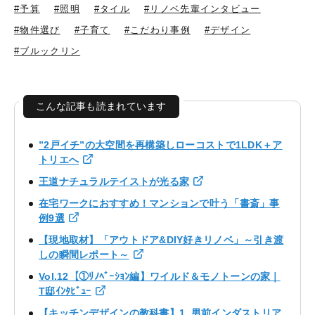
#予算
#照明
#タイル
#リノベ先輩インタビュー
#物件選び
#子育て
#こだわり事例
#デザイン
#ブルックリン
こんな記事も読まれています
”2戸イチ”の大空間を再構築しローコストで1LDK＋ア
トリエへ
王道ナチュラルテイストが光る家
在宅ワークにおすすめ！マンションで叶う「書斎」事
例9選
【現地取材】「アウトドア&DIY好きリノベ」～引き渡
しの瞬間レポート～
Vol.12【①ﾘﾉﾍﾞｰｼｮﾝ編】ワイルド＆モノトーンの家｜
T邸ｲﾝﾀﾋﾞｭｰ
【キッチンデザインの教科書】1. 男前インダストリア