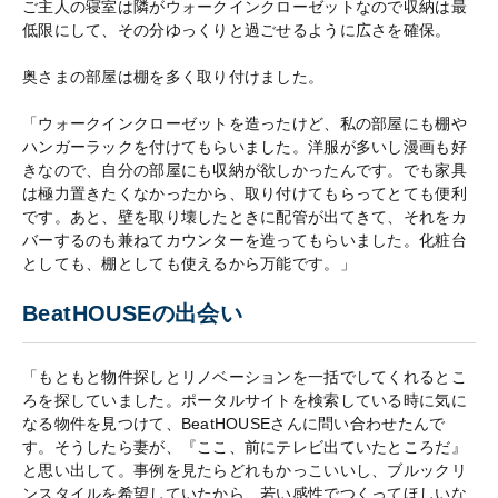
ご主人の寝室は隣がウォークインクローゼットなので収納は最
低限にして、その分ゆっくりと過ごせるように広さを確保。
奥さまの部屋は棚を多く取り付けました。
「ウォークインクローゼットを造ったけど、私の部屋にも棚や
ハンガーラックを付けてもらいました。洋服が多いし漫画も好
きなので、自分の部屋にも収納が欲しかったんです。でも家具
は極力置きたくなかったから、取り付けてもらってとても便利
です。あと、壁を取り壊したときに配管が出てきて、それをカ
バーするのも兼ねてカウンターを造ってもらいました。化粧台
としても、棚としても使えるから万能です。」
BeatHOUSEの出会い
「もともと物件探しとリノベーションを一括でしてくれるとこ
ろを探していました。ポータルサイトを検索している時に気に
なる物件を見つけて、BeatHOUSEさんに問い合わせたんで
す。そうしたら妻が、『ここ、前にテレビ出ていたところだ』
と思い出して。事例を見たらどれもかっこいいし、ブルックリ
ンスタイルを希望していたから、若い感性でつくってほしいな