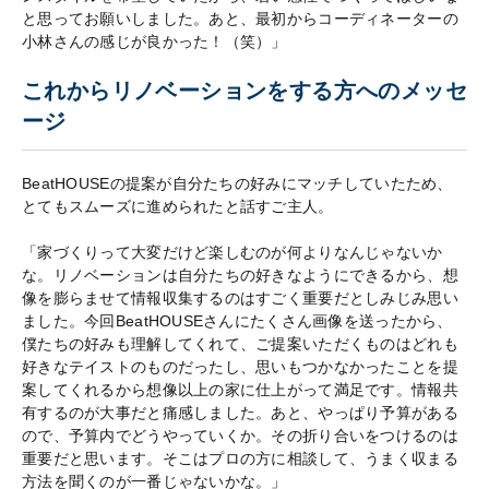
と思ってお願いしました。あと、最初からコーディネーターの
小林さんの感じが良かった！（笑）」
これからリノベーションをする方へのメッセ
ージ
BeatHOUSEの提案が自分たちの好みにマッチしていたため、
とてもスムーズに進められたと話すご主人。
「家づくりって大変だけど楽しむのが何よりなんじゃないか
な。リノベーションは自分たちの好きなようにできるから、想
像を膨らませて情報収集するのはすごく重要だとしみじみ思い
ました。今回BeatHOUSEさんにたくさん画像を送ったから、
僕たちの好みも理解してくれて、ご提案いただくものはどれも
好きなテイストのものだったし、思いもつかなかったことを提
案してくれるから想像以上の家に仕上がって満足です。情報共
有するのが大事だと痛感しました。あと、やっぱり予算がある
ので、予算内でどうやっていくか。その折り合いをつけるのは
重要だと思います。そこはプロの方に相談して、うまく収まる
方法を聞くのが一番じゃないかな。」