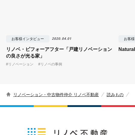
お客様インタビュー
お客様
2020.04.01
リノベ・ビフォーアフター「戸建リノベーション
Natu
の良さが光る家」
#リノベーション
#リノベの事例
リノベーション・中古物件仲介 リノベ不動産
読みもの