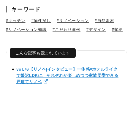
キーワード
#キッチン
#物件探し
#リノベーション
#自然素材
#リノベーション知識
#こだわり事例
#デザイン
#収納
こんな記事も読まれています
vol.76【リノベ|インタビュー】一体感×ホテルライク
で贅沢LDKに、それぞれが楽しめつつ家族団欒できる
戸建てリノベ
美しく纏う「Modern Luxury」を実現したリノベーシ
ョン
品のある「横濱COOL JAPAN」リノベーション
【キッチンデザインの教科書】7. 事例｜面積50㎡台｜
ここまでできる！オシャレなキッチン5選
vol.23【リノベ｜インタビュー】ひと続きの土間とリ