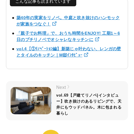
こんな記事も読まれています
築40年の実家をリノベ。中庭と吹き抜けのハンモック
が家族をつなぐ！
「親子でお料理」で、おうち時間をENJOY! 工期1～6
日のプチリノベでオシャレなキッチンに
vol.4【①ﾘﾉﾍﾞｰｼｮﾝ編】新築じゃ叶わない、レンガの壁
とタイルのキッチン｜M邸ｲﾝﾀﾋﾞｭｰ
Next
vol.69【戸建てリノベ|インタビュ
ー】吹き抜けのあるリビングで、天
井にもウッドパネル。木に包まれる
暮らし