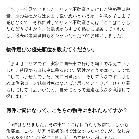
「もう一社見ていました。リノベ不動産さんにした決め手は熱
量。別の会社からはあまり強い想いというか、熱意をそこまで
感じなくて。それに対してリノベ不動産さんは『ここはこうし
たらどうですか？』と最初からすごく熱心に提案してくれた
し、過去の建築事例もオシャレだったのでお願いしました」
物件選びの優先順位を教えてください。
「まずはエリアです。実家に自転車で行ける範囲で考えていま
した。普段から自転車に乗るので、駅近かどうかはそこまで気
にしていませんでした。次に日当たり、そして広さです。はじ
めは住宅ローン減税対象になればと思っていたけど、ひとり暮
らしにしては広いかなと。自分にとって最適な広さを意識して
探しました」
何件ご覧になって、こちらの物件にされたんですか？
「6件ほど見ました。その中でここは日当たり抜群で、しかも
角部屋。このエリアは最初候補ではなかったのですが、なじみ
がある沿線だし実家にも割と近いので良いと思いました」