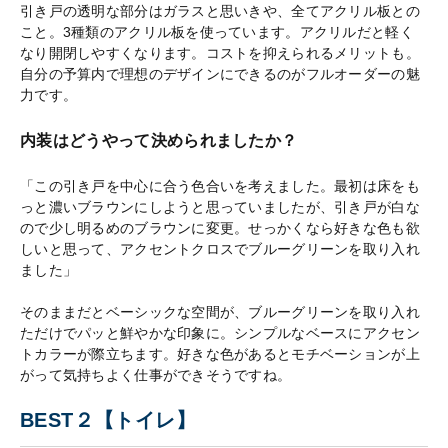
引き戸の透明な部分はガラスと思いきや、全てアクリル板との
こと。3種類のアクリル板を使っています。アクリルだと軽く
なり開閉しやすくなります。コストを抑えられるメリットも。
自分の予算内で理想のデザインにできるのがフルオーダーの魅
力です。
内装はどうやって決められましたか？
「この引き戸を中心に合う色合いを考えました。最初は床をも
っと濃いブラウンにしようと思っていましたが、引き戸が白な
ので少し明るめのブラウンに変更。せっかくなら好きな色も欲
しいと思って、アクセントクロスでブルーグリーンを取り入れ
ました」
そのままだとベーシックな空間が、ブルーグリーンを取り入れ
ただけでパッと鮮やかな印象に。シンプルなベースにアクセン
トカラーが際立ちます。好きな色があるとモチベーションが上
がって気持ちよく仕事ができそうですね。
BEST２【トイレ】