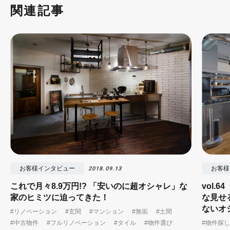
関連記事
お客様インタビュー
お客様
2018.09.13
これで月々8.9万円!? 「安いのに超オシャレ」な
vol.
家のヒミツに迫ってきた！
な見せ
ないオ
#リノベーション
#玄関
#マンション
#無垢
#土間
#中古物件
#フルリノベーション
#タイル
#物件選び
#物件探し