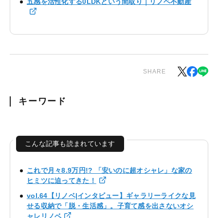
五感を活性化する0LDKという間取り｜リノベ不動産
SHARE
キーワード
こんな記事も読まれています
これで月々8.9万円!? 「安いのに超オシャレ」な家の
ヒミツに迫ってきた！
vol.64【リノベ|インタビュー】ギャラリーライクな見
せる収納で「脱・生活感」。子育て感を出さないオシ
ャレリノベ