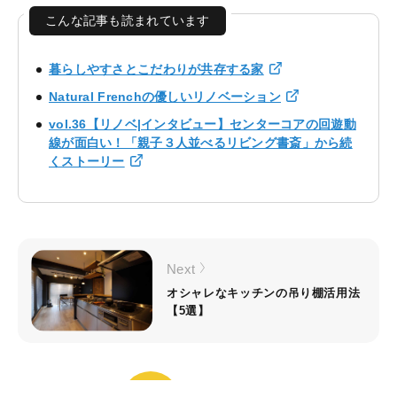
こんな記事も読まれています
暮らしやすさとこだわりが共存する家
Natural Frenchの優しいリノベーション
vol.36【リノベ|インタビュー】センターコアの回遊動
線が面白い！「親子３人並べるリビング書斎」から続
くストーリー
Next
オシャレなキッチンの吊り棚活用法
【5選】