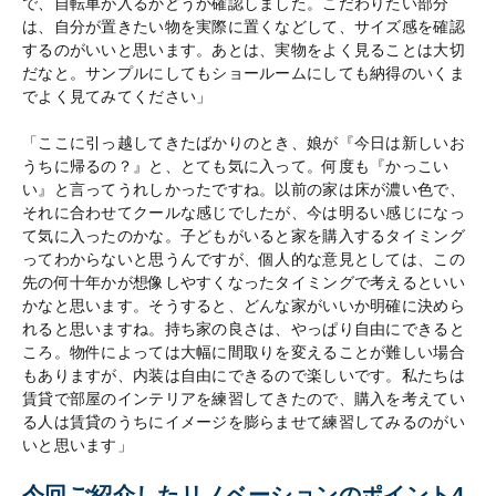
で、自転車が入るかどうか確認しました。こだわりたい部分
は、自分が置きたい物を実際に置くなどして、サイズ感を確認
するのがいいと思います。あとは、実物をよく見ることは大切
だなと。サンプルにしてもショールームにしても納得のいくま
でよく見てみてください」
「ここに引っ越してきたばかりのとき、娘が『今日は新しいお
うちに帰るの？』と、とても気に入って。何度も『かっこい
い』と言ってうれしかったですね。以前の家は床が濃い色で、
それに合わせてクールな感じでしたが、今は明るい感じになっ
て気に入ったのかな。子どもがいると家を購入するタイミング
ってわからないと思うんですが、個人的な意見としては、この
先の何十年かが想像しやすくなったタイミングで考えるといい
かなと思います。そうすると、どんな家がいいか明確に決めら
れると思いますね。持ち家の良さは、やっぱり自由にできると
ころ。物件によっては大幅に間取りを変えることが難しい場合
もありますが、内装は自由にできるので楽しいです。私たちは
賃貸で部屋のインテリアを練習してきたので、購入を考えてい
る人は賃貸のうちにイメージを膨らませて練習してみるのがい
いと思います」
今回ご紹介したリノベーションのポイント4