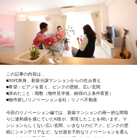
この記事の内容は…
■30代単身、新築分譲マンションからの住み替え
■希望：ピアノを置く、ピンクの壁紙、広い玄関
■諦めたこと：階数（物件見学後、納得の上条件変更）
■物件探し/リノベーション会社：リノベ不動産
今回のリノベーション編では、新築マンションの画一的な間取
りに違和感を感じていたK様が、実現したことを伺います。マ
ンションらしくない広い玄関、いきなりのピアノ、ピンクの壁
紙にシャンデリアなど、なぜ超女子的なリノベーションを選ん