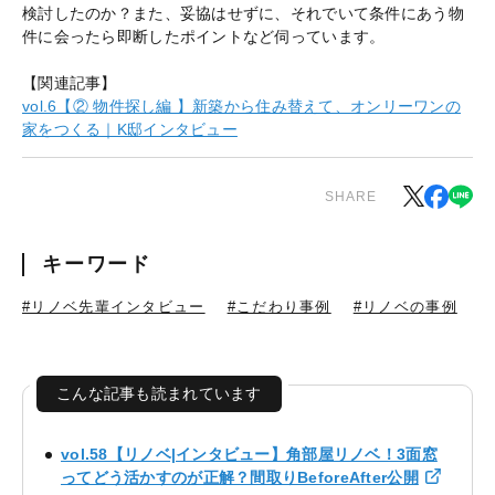
検討したのか？また、妥協はせずに、それでいて条件にあう物
件に会ったら即断したポイントなど伺っています。
【関連記事】
vol.6【② 物件探し編 】新築から住み替えて、オンリーワンの
家をつくる｜K邸インタビュー
SHARE
キーワード
#リノベ先輩インタビュー
#こだわり事例
#リノベの事例
こんな記事も読まれています
vol.58【リノベ|インタビュー】角部屋リノベ！3面窓
ってどう活かすのが正解？間取りBeforeAfter公開