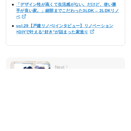
「デザイン性が高くて生活感がない。だけど、使い勝
手が良い家。」細部までこだわった3LDK→ 2LDKリノ
ベ
vol.29【戸建リノベ|インタビュー】リノベーション
×DIYで叶える“好き”が詰まった家造り
Next
建築士のSOHOに学ぶ！50㎡台でも
快適でゆとりを生むリノベとは!?
読みもの一覧に戻る