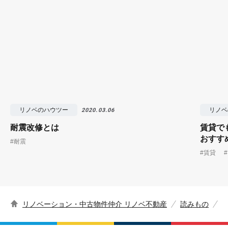
リノベのハウツー
リノベ
2020.03.06
耐震改修とは
賃貸で
おすす
#耐震
#賃貸
リノベーション・中古物件仲介 リノベ不動産
読みもの