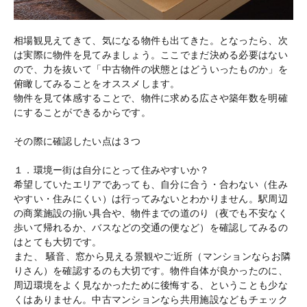
相場観見えてきて、気になる物件も出てきた。となったら、次
は実際に物件を見てみましょう。ここでまだ決める必要はない
ので、力を抜いて「中古物件の状態とはどういったものか」を
俯瞰してみることをオススメします。
物件を見て体感することで、物件に求める広さや築年数を明確
にすることができるからです。
その際に確認したい点は３つ
１．環境ー街は自分にとって住みやすいか？
希望していたエリアであっても、自分に合う・合わない（住み
やすい・住みにくい）は行ってみないとわかりません。駅周辺
の商業施設の揃い具合や、物件までの道のり（夜でも不安なく
歩いて帰れるか、バスなどの交通の便など）を確認してみるの
はとても大切です。
また、 騒音、窓から見える景観やご近所（マンションならお隣
りさん）を確認するのも大切です。物件自体が良かったのに、
周辺環境をよく見なかったために後悔する、ということも少な
くはありません。中古マンションなら共用施設などもチェック