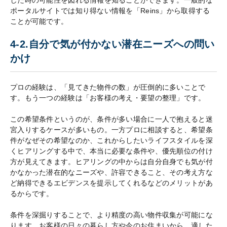
した時の可能性を図れる情報を知ることができます。一般的な
ポータルサイトでは知り得ない情報を「Reins」から取得する
ことが可能です。
4-2.自分で気が付かない潜在ニーズへの問い
かけ
プロの経験は、「見てきた物件の数」が圧倒的に多いことで
す。もう一つの経験は「お客様の考え・要望の整理」です。
この希望条件というのが、条件が多い場合に一人で抱えると迷
宮入りするケースが多いもの。一方プロに相談すると、希望条
件がなぜその希望なのか、これからしたいライフスタイルを深
くヒアリングする中で、本当に必要な条件や、優先順位の付け
方が見えてきます。ヒアリングの中からは自分自身でも気が付
かなかった潜在的なニーズや、許容できること、その考え方な
ど納得できるエビデンスを提示してくれるなどのメリットがあ
るからです。
条件を深掘りすることで、より精度の高い物件収集が可能にな
ります。お客様の日々の暮らし方や今のお住まいから、適した