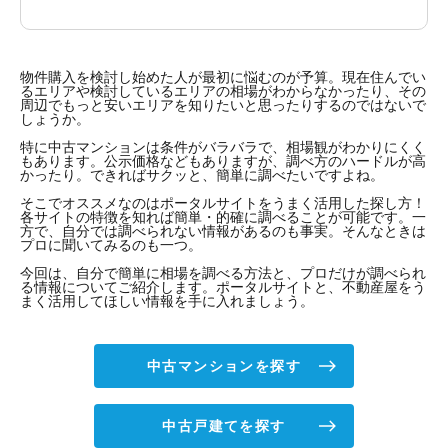
物件購入を検討し始めた人が最初に悩むのが予算。現在住んでい
るエリアや検討しているエリアの相場がわからなかったり、その
周辺でもっと安いエリアを知りたいと思ったりするのではないで
しょうか。
特に中古マンションは条件がバラバラで、相場観がわかりにくく
もあります。公示価格などもありますが、調べ方のハードルが高
かったり。できればサクッと、簡単に調べたいですよね。
そこでオススメなのはポータルサイトをうまく活用した探し方！
各サイトの特徴を知れば簡単・的確に調べることが可能です。一
方で、自分では調べられない情報があるのも事実。そんなときは
プロに聞いてみるのも一つ。
今回は、自分で簡単に相場を調べる方法と、プロだけが調べられ
る情報についてご紹介します。ポータルサイトと、不動産屋をう
まく活用してほしい情報を手に入れましょう。
中古マンションを探す
中古戸建てを探す