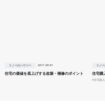
リノベのハウツー
リノベ
2017.09.01
住宅の価値を底上げする改築・補修のポイント
住宅購
#住宅購入