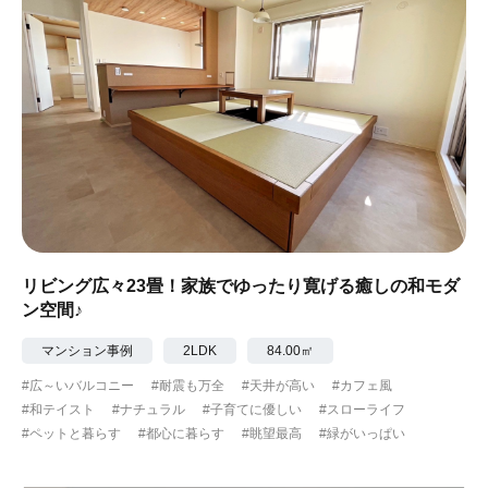
リビング広々23畳！家族でゆったり寛げる癒しの和モダ
ン空間♪
マンション事例
2LDK
84.00㎡
#広～いバルコニー
#耐震も万全
#天井が高い
#カフェ風
#和テイスト
#ナチュラル
#子育てに優しい
#スローライフ
#ペットと暮らす
#都心に暮らす
#眺望最高
#緑がいっぱい