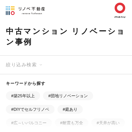
中古マンション リノベーショ
ン事例
絞り込み検索
キーワードから探す
#築25年以上
#団地リノベーション
#DIYでセルフリノベ
#庭あり
#広～いバルコニー
#耐震も万全
#天井が高い