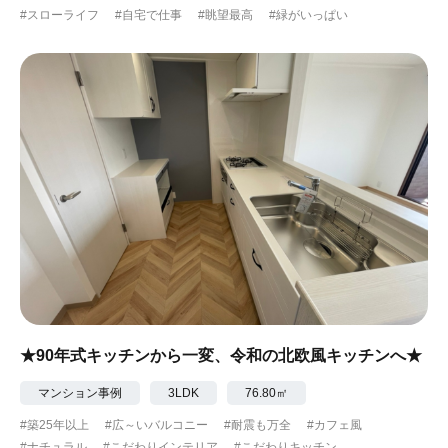
#スローライフ
#自宅で仕事
#眺望最高
#緑がいっぱい
#ガーデニング
#都心に暮らす
#下町に暮らす
#眺望最高
#水辺の住まい
#緑がいっぱい
#300万円以下
★90年式キッチンから一変、令和の北欧風キッチンへ★
マンション事例
3LDK
76.80㎡
#築25年以上
#広～いバルコニー
#耐震も万全
#カフェ風
#ナチュラル
#こだわりインテリア
#こだわりキッチン