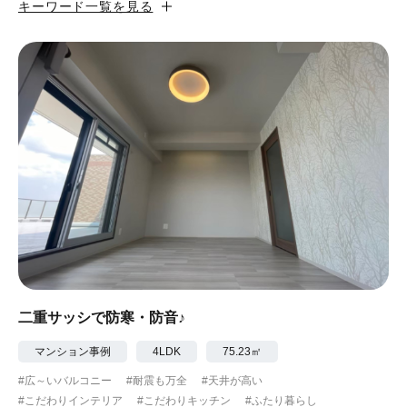
キーワード一覧を見る
#カフェ風
#昭和レトロ
#和テイスト
#ナチュラル
#アジアンテイスト
#アンティーク調
#ハンモック
#コンクリート壁
#ガラスブロック
#土間あり
#こだわりインテリア
#こだわりキッチン
#自転車収納
#作り付けの家具
#あえて古材
#黒板
#無垢の木
#タイル
#壁一面本棚
#ヘリンボーン床
#ひとり暮らし
二重サッシで防寒・防音♪
#ふたり暮らし
#子育てに優しい
マンション事例
4LDK
75.23㎡
#広～いバルコニー
#耐震も万全
#天井が高い
#スローライフ
#自宅で仕事
#ペットと暮らす
#こだわりインテリア
#こだわりキッチン
#ふたり暮らし