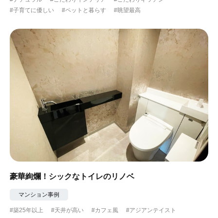
#子育てに優しい
#ペットと暮らす
#眺望最高
豪華絢爛！シックなトイレのリノベ
マンション事例
#築25年以上
#天井が高い
#カフェ風
#アジアンテイスト