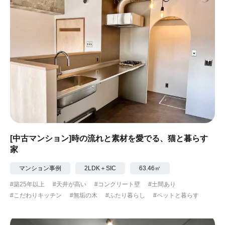
[中古マンション]時の流れと素材を愛でる、猫と暮らす
家
マンション事例
2LDK＋SIC
63.46㎡
#築25年以上
#天井が高い
#コンクリート壁
#土間あり
#こだわりキッチン
#無垢の木
#ふたり暮らし
#ペットと暮らす