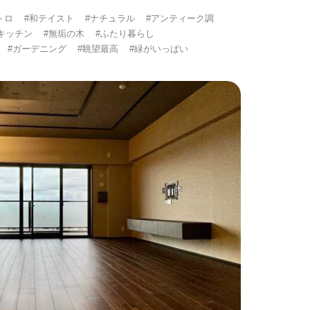
トロ
#和テイスト
#ナチュラル
#アンティーク調
キッチン
#無垢の木
#ふたり暮らし
#ガーデニング
#眺望最高
#緑がいっぱい