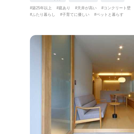
#築25年以上
#庭あり
#天井が高い
#コンクリート壁
#ふたり暮らし
#子育てに優しい
#ペットと暮らす