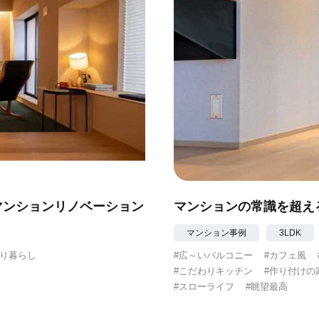
マンションリノベーション
マンションの常識を超え
マンション事例
3LDK
たり暮らし
#広～いバルコニー
#カフェ風
#こだわりキッチン
#作り付けの
#スローライフ
#眺望最高