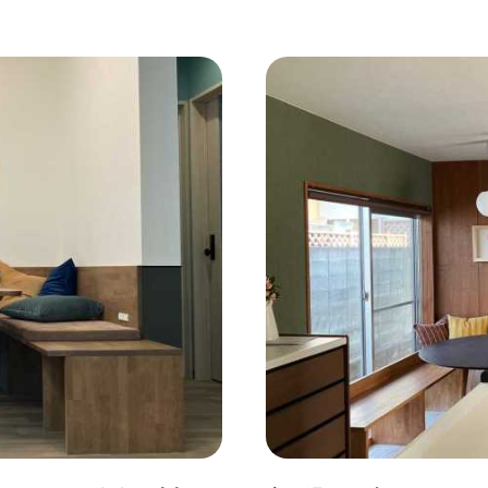
コンクリート壁
#ガラスブロック
#土間あり
#こだ
作り付けの家具
#あえて古材
#黒板
#無垢の木
#ふたり暮らし
#子育てに優しい
#スローライフ
#
#都心に暮らす
#下町に暮らす
#眺望最高
#水辺の