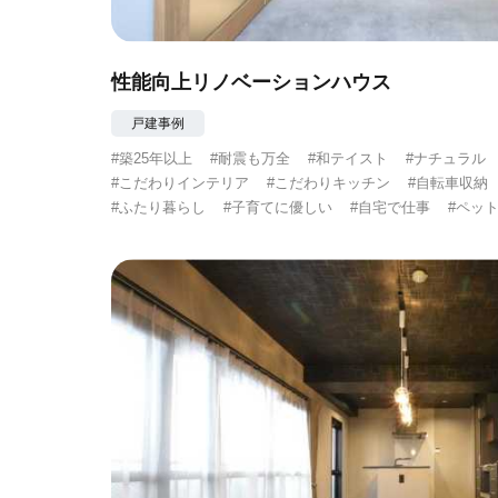
性能向上リノベーションハウス
戸建事例
#築25年以上
#耐震も万全
#和テイスト
#ナチュラル
#こだわりインテリア
#こだわりキッチン
#自転車収納
#ふたり暮らし
#子育てに優しい
#自宅で仕事
#ペッ