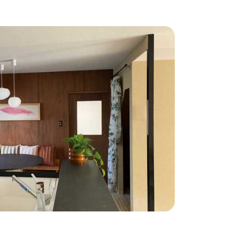
わりインテリア
#こだわりキッチン
#タイル
#壁一面本棚
#ヘリンボーン床
自宅で仕事
#ペットと暮らす
住まい
#緑がいっぱい
#300万円以下