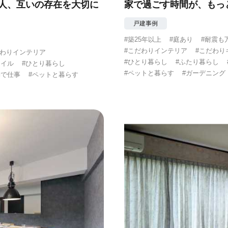
と人、互いの存在を大切に
家で過ごす時間が、もっ
戸建事例
#築25年以上
#庭あり
#耐震も
#こだわりインテリア
#こだわり
だわりインテリア
#ひとり暮らし
#ふたり暮らし
タイル
#ひとり暮らし
#ペットと暮らす
#ガーデニング
宅で仕事
#ペットと暮らす