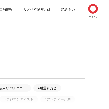
店舗情報
リノベ不動産とは
読みもの
#広～いバルコニー
#耐震も万全
#アジアンテイスト
#アンティーク調