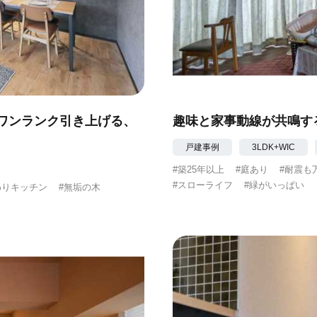
ワンランク引き上げる、
趣味と家事動線が共鳴す
戸建事例
3LDK+WIC
#築25年以上
#庭あり
#耐震も
#スローライフ
#緑がいっぱい
わりキッチン
#無垢の木