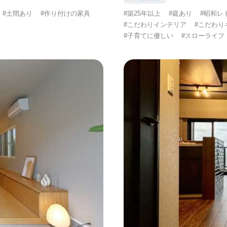
#土間あり
#作り付けの家具
#築25年以上
#庭あり
#昭和レ
#こだわりインテリア
#こだわり
#子育てに優しい
#スローライフ