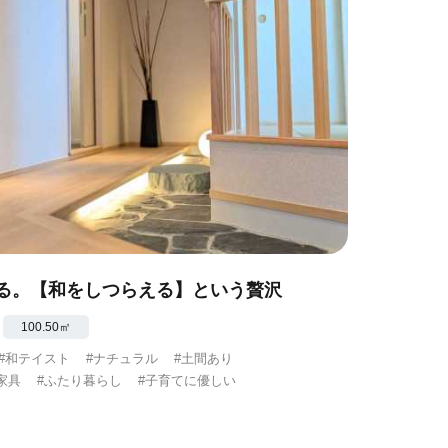
る。【和をしつらえる】という贅沢
100.50㎡
#和テイスト
#ナチュラル
#土間あり
家具
#ふたり暮らし
#子育てに優しい