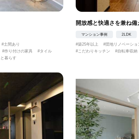
開放感と快適さを兼ね備
マンション事例
2LDK
#土間あり
#築25年以上
#団地リノベーショ
#作り付けの家具
#タイル
#こだわりキッチン
#自転車収納
トと暮らす