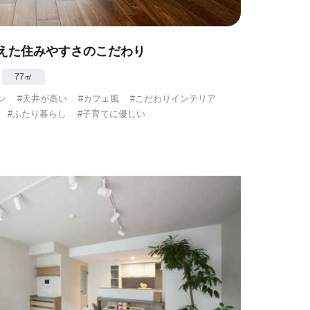
えた住みやすさのこだわり
77㎡
ン
#天井が高い
#カフェ風
#こだわりインテリア
#ふたり暮らし
#子育てに優しい