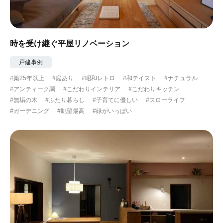
時を受け継ぐ平屋リノベーション
戸建事例
#築25年以上
#庭あり
#昭和レトロ
#和テイスト
#ナチュラル
#アンティーク調
#こだわりインテリア
#こだわりキッチン
#無垢の木
#ふたり暮らし
#子育てに優しい
#スローライフ
#ガーデニング
#眺望最高
#緑がいっぱい