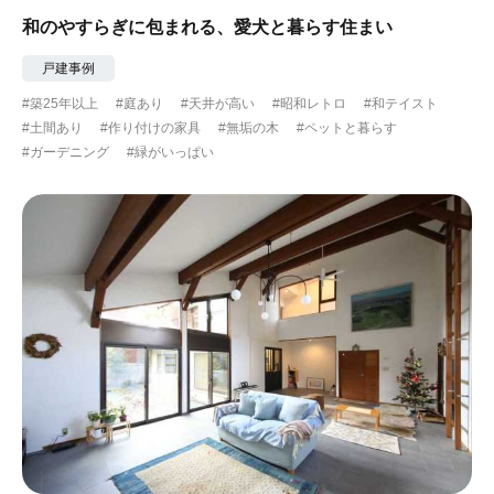
和のやすらぎに包まれる、愛犬と暮らす住まい
戸建事例
#築25年以上
#庭あり
#天井が高い
#昭和レトロ
#和テイスト
#土間あり
#作り付けの家具
#無垢の木
#ペットと暮らす
#ガーデニング
#緑がいっぱい