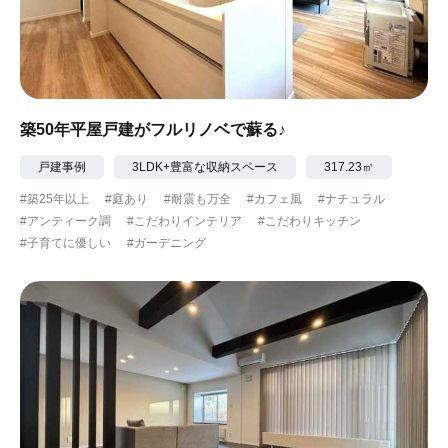
築50年平屋戸建がフルリノベで蘇る♪
戸建事例
3LDK+豊富な収納スペース
317.23㎡
#築25年以上
#庭あり
#耐震も万全
#カフェ風
#ナチュラル
#アンティーク調
#こだわりインテリア
#こだわりキッチン
#子育てに優しい
#ガーデニング