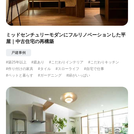
ミッドセンチュリーモダンにフルリノベーションした平
屋｜中古住宅の再構築
戸建事例
#築25年以上
#庭あり
#こだわりインテリア
#こだわりキッチン
#作り付けの家具
#タイル
#スローライフ
#自宅で仕事
#ペットと暮らす
#ガーデニング
#緑がいっぱい