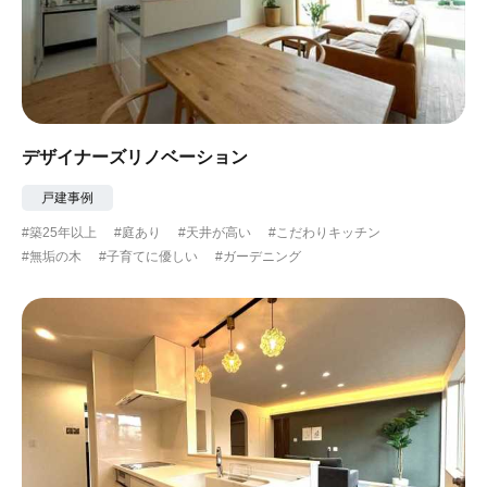
デザイナーズリノベーション
戸建事例
#築25年以上
#庭あり
#天井が高い
#こだわりキッチン
#無垢の木
#子育てに優しい
#ガーデニング