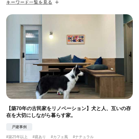
キーワード一覧を見る
#カフェ風
#昭和レトロ
#和テイスト
#ナチュラル
#アジアンテイスト
#アンティーク調
#ハンモック
#コンクリート壁
#ガラスブロック
#土間あり
#こだわりインテリア
#こだわりキッチン
#自転車収納
#作り付けの家具
#あえて古材
#黒板
#無垢の木
#タイル
#壁一面本棚
#ヘリンボーン床
#ひとり暮らし
【築70年の古民家をリノベーション】犬と人、互いの存
在を大切にしながら暮らす家。
#ふたり暮らし
#子育てに優しい
戸建事例
#スローライフ
#自宅で仕事
#ペットと暮らす
#築25年以上
#庭あり
#カフェ風
#ナチュラル