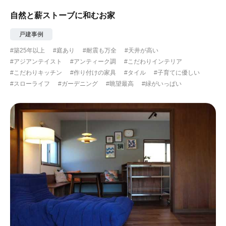
自然と薪ストーブに和むお家
戸建事例
#築25年以上
#庭あり
#耐震も万全
#天井が高い
#アジアンテイスト
#アンティーク調
#こだわりインテリア
#こだわりキッチン
#作り付けの家具
#タイル
#子育てに優しい
#スローライフ
#ガーデニング
#眺望最高
#緑がいっぱい