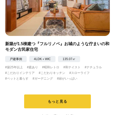
新築が1.5棟建つ『フルリノベ』お城のような佇まいの和
モダン古民家住宅
戸建事例
4LDK＋WIC
135.07㎡
#築25年以上
#庭あり
#昭和レトロ
#和テイスト
#ナチュラル
#こだわりインテリア
#こだわりキッチン
#スローライフ
#ペットと暮らす
#ガーデニング
#緑がいっぱい
もっと見る