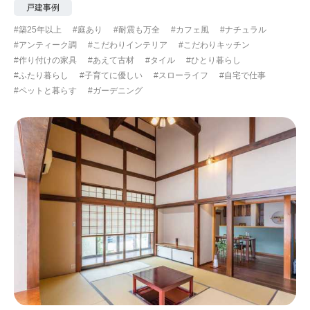
戸建事例
#築25年以上
#庭あり
#耐震も万全
#カフェ風
#ナチュラル
#アンティーク調
#こだわりインテリア
#こだわりキッチン
#作り付けの家具
#あえて古材
#タイル
#ひとり暮らし
#ふたり暮らし
#子育てに優しい
#スローライフ
#自宅で仕事
#ペットと暮らす
#ガーデニング