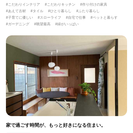
#こだわりインテリア
#こだわりキッチン
#作り付けの家具
#ガーデニング
#都心に暮らす
#下町に暮らす
#あえて古材
#タイル
#ひとり暮らし
#ふたり暮らし
#子育てに優しい
#スローライフ
#自宅で仕事
#ペットと暮らす
#眺望最高
#水辺の住まい
#緑がいっぱい
#ガーデニング
#眺望最高
#緑がいっぱい
#300万円以下
家で過ごす時間が、もっと好きになる住まい。