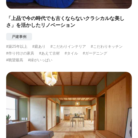
「上品で今の時代でも古くならないクラシカルな美し
さ」を活かしたリノベーション
戸建事例
#築25年以上
#庭あり
#こだわりインテリア
#こだわりキッチン
#作り付けの家具
#あえて古材
#タイル
#ガーデニング
#眺望最高
#緑がいっぱい