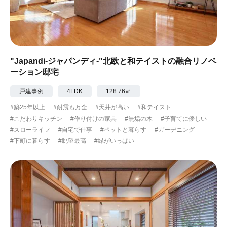
"Japandi-ジャパンディ-"北欧と和テイストの融合リノベ
ーション邸宅
戸建事例
4LDK
128.76㎡
#築25年以上
#耐震も万全
#天井が高い
#和テイスト
#こだわりキッチン
#作り付けの家具
#無垢の木
#子育てに優しい
#スローライフ
#自宅で仕事
#ペットと暮らす
#ガーデニング
#下町に暮らす
#眺望最高
#緑がいっぱい