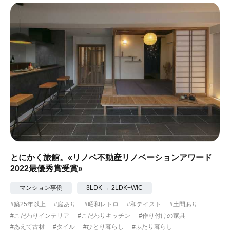
とにかく旅館。«リノベ不動産リノベーションアワード
2022最優秀賞受賞»
マンション事例
3LDK → 2LDK+WIC
#築25年以上
#庭あり
#昭和レトロ
#和テイスト
#土間あり
#こだわりインテリア
#こだわりキッチン
#作り付けの家具
#あえて古材
#タイル
#ひとり暮らし
#ふたり暮らし