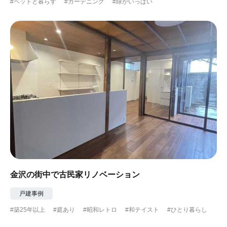
#ペットと暮らす
#ガーデニング
#緑がいっぱい
金沢の街中で古民家リノベーション
戸建事例
#築25年以上
#庭あり
#昭和レトロ
#和テイスト
#ひとり暮らし