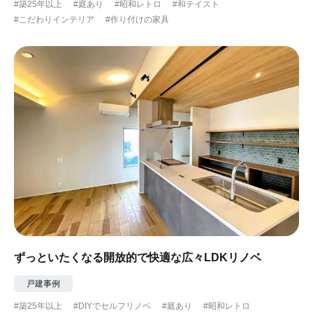
#築25年以上
#庭あり
#昭和レトロ
#和テイスト
#こだわりインテリア
#作り付けの家具
ずっといたくなる開放的で快適な広々LDKリノベ
戸建事例
#築25年以上
#DIYでセルフリノベ
#庭あり
#昭和レトロ