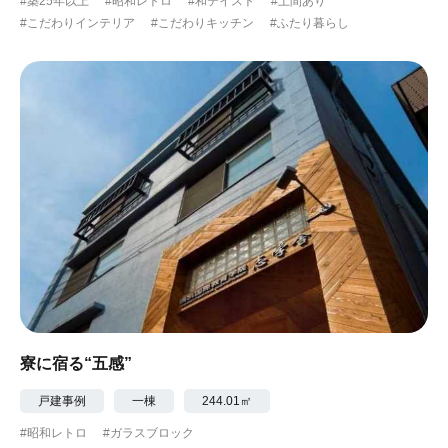
#築25年以上
#昭和レトロ
#和テイスト
#土間あり
#こだわりインテリア
#こだわりキッチン
#ふたり暮らし
寮に宿る“五感”
戸建事例
一棟
244.01㎡
#昭和レトロ
#ガラスブロック