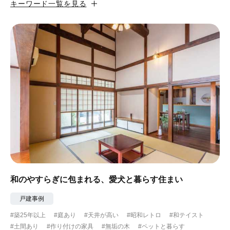
キーワード一覧を見る
#カフェ風
#昭和レトロ
#和テイスト
#ナチュラル
#アジアンテイスト
#アンティーク調
#ハンモック
#コンクリート壁
#ガラスブロック
#土間あり
#こだわりインテリア
#こだわりキッチン
#自転車収納
#作り付けの家具
#あえて古材
#黒板
#無垢の木
#タイル
#壁一面本棚
#ヘリンボーン床
#ひとり暮らし
和のやすらぎに包まれる、愛犬と暮らす住まい
#ふたり暮らし
#子育てに優しい
戸建事例
#築25年以上
#庭あり
#天井が高い
#昭和レトロ
#和テイスト
#スローライフ
#自宅で仕事
#ペットと暮らす
#土間あり
#作り付けの家具
#無垢の木
#ペットと暮らす