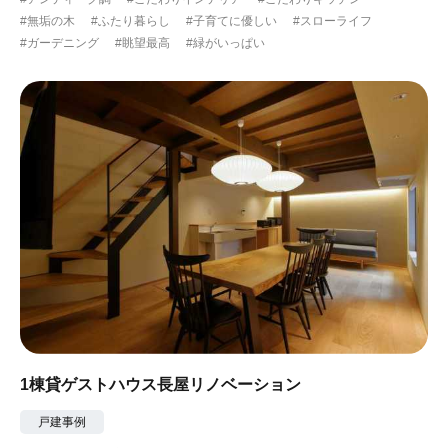
#無垢の木
#ふたり暮らし
#子育てに優しい
#スローライフ
#ガーデニング
#眺望最高
#緑がいっぱい
1棟貸ゲストハウス長屋リノベーション
戸建事例