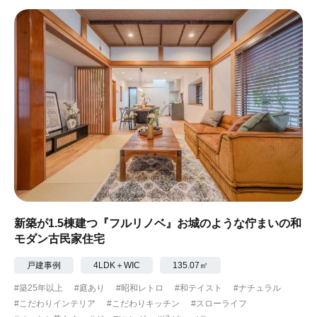
新築が1.5棟建つ『フルリノベ』お城のような佇まいの和
モダン古民家住宅
戸建事例
4LDK＋WIC
135.07㎡
#築25年以上
#庭あり
#昭和レトロ
#和テイスト
#ナチュラル
#こだわりインテリア
#こだわりキッチン
#スローライフ