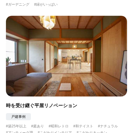
#ガーデニング
#緑がいっぱい
#ガーデニング
#都心に暮らす
#下町に暮らす
#眺望最高
#水辺の住まい
#緑がいっぱい
#300万円以下
時を受け継ぐ平屋リノベーション
戸建事例
#築25年以上
#庭あり
#昭和レトロ
#和テイスト
#ナチュラル
#アンティーク調
#こだわりインテリア
#こだわりキッチン