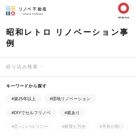
昭和レトロ リノベーション事
例
絞り込み検索
キーワードから探す
#築25年以上
#団地リノベーション
#DIYでセルフリノベ
#庭あり
#広～いバルコニー
#耐震も万全
#天井が高い