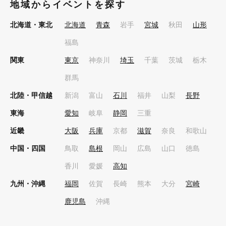
地域からイベントを探す
北海道・東北
北海道
青森
岩手
宮城
秋田
山形
福島
関東
東京
神奈川
埼玉
千葉
茨城
栃木
群馬
北陸・甲信越
新潟
富山
石川
福井
山梨
長野
東海
愛知
岐阜
静岡
三重
近畿
大阪
兵庫
京都
滋賀
奈良
和歌山
中国・四国
鳥取
島根
岡山
広島
山口
徳島
香川
愛媛
高知
九州・沖縄
福岡
佐賀
長崎
熊本
大分
宮崎
鹿児島
沖縄