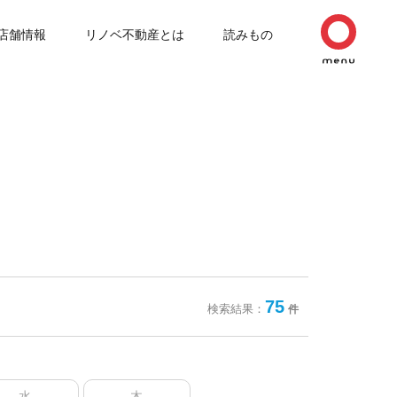
店舗情報
リノベ不動産とは
読みもの
75
検索結果：
件
水
木
金
土