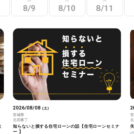
8/9
8/10
8/11
2026/08/08
2
(土)
宮城県
宮
北四番丁
北
ミ
知らないと損する住宅ローンの話【住宅ローンセミナ
ー 】