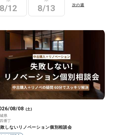
次の週
8/12
8/13
8/14
8/15
026/08/08
(土)
城県
四番丁
失敗しないリノベーション個別相談会