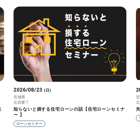
2026/08/23
2
(日)
宮城県
宮
北四番丁
北
ミ
知らないと損する住宅ローンの話【住宅ローンセミナ
ー 】
ローンセミナー