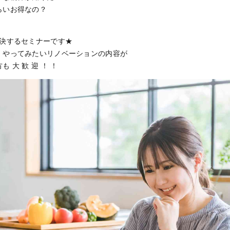
らいお得なの？
解決するセミナーです★
、やってみたいリノベーションの内容が
 大 歓 迎 ！ ！