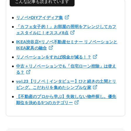
こんな記事も読まれています
リノベ×DIYアイディア集
「カフェ女子的！」お部屋の照明をアレンジしてカフ
ェスタイルに！オススメ8点
IKEA渋谷店×リノベ不動産セミナー リノベーションと
IKEA家具の融合
リノベーションをすれば税金が減る！？
中古＋リノベーションでも「住宅ローン控除」は使え
る？
vol.23【リノベ｜インタビュー】ひと続きの土間とリ
ビング、こだわりを集めたシンプルな家
【不動産のプロから学ぶ】失敗しない物件探し。優先
順位を決める5つのカテゴリー