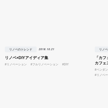
リノベのトレンド
リノベ
2018.10.21
リノベ×DIYアイディア集
「カフ
カフェ
#リノベーション
#フルリノベーション
#DIY
#ペンダ
#リノベ