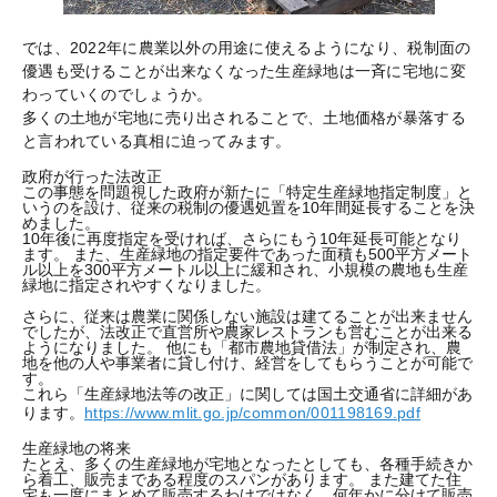
では、2022年に農業以外の用途に使えるようになり、税制面の
優遇も受けることが出来なくなった生産緑地は一斉に宅地に変
わっていくのでしょうか。
多くの土地が宅地に売り出されることで、土地価格が暴落する
と言われている真相に迫ってみます。
政府が行った法改正
この事態を問題視した政府が新たに「特定生産緑地指定制度」と
いうのを設け、従来の税制の優遇処置を10年間延長することを決
めました。
10年後に再度指定を受ければ、さらにもう10年延長可能となり
ます。 また、生産緑地の指定要件であった面積も500平方メート
ル以上を300平方メートル以上に緩和され、小規模の農地も生産
緑地に指定されやすくなりました。
さらに、従来は農業に関係しない施設は建てることが出来ません
でしたが、法改正で直営所や農家レストランも営むことが出来る
ようになりました。 他にも「都市農地貸借法」が制定され、農
地を他の人や事業者に貸し付け、経営をしてもらうことが可能で
す。
これら「生産緑地法等の改正」に関しては国土交通省に詳細があ
ります。
https://www.mlit.go.jp/common/001198169.pdf
生産緑地の将来
たとえ、多くの生産緑地が宅地となったとしても、各種手続きか
ら着工、販売まである程度のスパンがあります。 また建てた住
宅も一度にまとめて販売するわけではなく、何年かに分けて販売